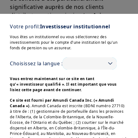
significative auprès de nos clients
distributeurs tiers ainsi qu’en
Asie
.
L’étendue de notre offre a été un atout
Votre profil:
Investisseur institutionnel
majeur pour répondre aux différents
Vous êtes un institutionnel ou vous sélectionnez des
besoins de nos clients, que ce soit via nos
investissements pour le compte d'une institution tel qu'un
solutions de gestion active, notamment
fonds de pension ou un assureur.
Afficher plus
obligataire, nos produits structurés, ou
Choisissez la langue :
encore nos fonds de gestion passive.
Nos encours sous gestion atteignent ainsi
Vous entrez maintenant sur ce site en tant
qu’« investisseur qualifié ». Il est important que vous
un nouveau plus haut historique, à
2 156
lisiez cette page avant de continuer.
Md€
au 30 juin 2024.
Ces informations sont destinées exclusivement aux 
investisseurs “Professionnels” au sens de la Directive 
Ce site est fourni par Amundi Canada Inc. (« Amundi
2004/39/CE du 21 avril 2004 « MIF »  et des articles 314-4 
Canada »)
. Amundi Canada est inscrite (BDNI numéro 27710)
et suivants du Règlement Général de l’AMF. Elles ne 
à titre de : (1) gestionnaire de portefeuille dans les provinces
s’adressent pas au grand public ou aux particuliers non-
de l'Alberta, de la Colombie-Britannique, de la Nouvelle-
professionnels au sens de toute règlementation locale, ni 
Découvrez l’ensemble de nos résultats
Écosse, de l'Ontario et du Québec ; (2) courtier sur le marché
aux “US Persons”, telle que cette expression est définie 
du 2nd trimestre 2024 sur notre site
dispensé en Alberta, en Colombie-Britannique, à l’Île-du-
par la «Regulation S» de la Securities and Exchange 
Corporate
Commission en vertu du U.S. Securities Act de 1933. 

Prince-Édouard, au Manitoba, au Nouveau-Brunswick, en