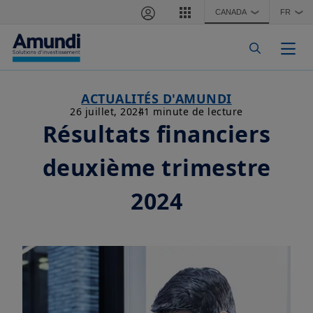
Aller au contenu principal
CANADA
FR
❯
❯
Togg
ACTUALITÉS D'AMUNDI
26 juillet, 2024
1 minute de lecture
Résultats financiers
deuxième trimestre
2024