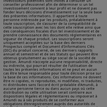
investisseurs potentiels sont invités à consulter un 
États-Unis d'Amérique (y compris dans les territoires et
conseiller professionnel afin de déterminer si un tel 
possessions américains), aux résidents et citoyens des États-
investissement convient à leur profil et ne doivent pas 
Unis d'Amérique ou à des « Ressortissants des États-Unis ». Si
fonder leurs décisions d’investissement sur la seule base 
vous êtes un « Ressortissant des États-Unis », vous n'êtes pas
des présentes informations. Il appartient à toute 
autorisé à accéder à ce site et vous êtes invité à vous
personne intéressée par les produits, préalablement à 
connecter à amundi.com/usinvestors.
toute souscription, de s’assurer de la compatibilité de 
cette souscription avec les lois dont elle relève ainsi que 
Les informations disponibles sur ce site sont fournies à titre
des conséquences fiscales d’un tel investissement et de 
informatif seulement. Aucune information fournie ne constitue
prendre connaissance des documents réglementaires en 
vigueur de chaque produit. Les souscriptions seront 
une offre d’achat, une sollicitation de vente de titres, un conseil
uniquement acceptées sur la base des derniers 
d’investissement quant à l'achat ou à la vente d’un titre, une
Prospectus complet et Document d’Informations Clés 
offre ou une sollicitation par Amundi Canada ou une de ses
(DIC) du produit concerné, de ses derniers rapports 
sociétés affiliées de fournir un conseil d'investissement ou un
annuel et semestriel et de ses Statuts qui peuvent être 
service financier, juridique, fiscal ou de placement ni d’acheter
obtenus gratuitement au siège social de la société de 
ou vendre des titres ou d’autres instruments financiers. Les
gestion. Amundi n’accepte aucune responsabilité, directe 
informations contenues sur ce site proviennent d’Amundi
ou indirecte, qui pourrait résulter de l’utilisation de 
Canada ou de sources considérées comme fiables par Amundi
toutes les présentes informations et ne peut en aucun 
cas être tenue responsable pour toute décision prise sur 
Canada. Amundi Canada n’a pas vérifié indépendamment cette
la base de ces informations. Ces informations ne doivent 
information, ni n’a mené d’enquête à son égard. Ni Amundi
être ni copiées, ni reproduites, ni modifiées, ni traduites, 
Canada, ni ses sociétés affiliées, associés, administrateurs,
ni distribuées sans l’accord écrit préalable d’Amundi, à 
dirigeants, mandataires, employés ni ses représentants ne
aucune personne tierce ou dans aucun pays où cette 
garantissent ni ne déclarent, implicitement ou explicitement,
distribution ou cette utilisation serait contraire aux 
que les informations fournies sur ce site est exacte, complète
dispositions légales et réglementaires ou imposerait à 
ou à jour. Amundi Canada décline toute responsabilité liée aux
Amundi ou à ses produits de se conformer aux 
informations contenues sur ce site web.
obligations d’enregistrement auprès des autorités de 