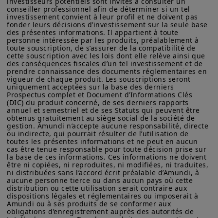
investisseurs potentiels sont invités à consulter un 
États-Unis d'Amérique (y compris dans les territoires et
conseiller professionnel afin de déterminer si un tel 
possessions américains), aux résidents et citoyens des États-
solutions de liquidité
auprès
investissement convient à leur profil et ne doivent pas 
Unis d'Amérique ou à des « Ressortissants des États-Unis ». Si
de la clientèle locale et ses
fonder leurs décisions d’investissement sur la seule base 
vous êtes un « Ressortissant des États-Unis », vous n'êtes pas
des présentes informations. Il appartient à toute 
autorisé à accéder à ce site et vous êtes invité à vous
atout en termes de flexibilité,
personne intéressée par les produits, préalablement à 
connecter à amundi.com/usinvestors.
toute souscription, de s’assurer de la compatibilité de 
diversification et adaptabilité.
cette souscription avec les lois dont elle relève ainsi que 
Les informations disponibles sur ce site sont fournies à titre
des conséquences fiscales d’un tel investissement et de 
informatif seulement. Aucune information fournie ne constitue
prendre connaissance des documents réglementaires en 
Accroitre
notre visibilité et
vigueur de chaque produit. Les souscriptions seront 
une offre d’achat, une sollicitation de vente de titres, un conseil
uniquement acceptées sur la base des derniers 
d’investissement quant à l'achat ou à la vente d’un titre, une
renforcer notre présence
Prospectus complet et Document d’Informations Clés 
offre ou une sollicitation par Amundi Canada ou une de ses
auprès des trésoriers et
(DIC) du produit concerné, de ses derniers rapports 
sociétés affiliées de fournir un conseil d'investissement ou un
annuel et semestriel et de ses Statuts qui peuvent être 
service financier, juridique, fiscal ou de placement ni d’acheter
professionnels
de la finance
obtenus gratuitement au siège social de la société de 
ou vendre des titres ou d’autres instruments financiers. Les
gestion. Amundi n’accepte aucune responsabilité, directe 
de la région moyen-orientale
informations contenues sur ce site proviennent d’Amundi
ou indirecte, qui pourrait résulter de l’utilisation de 
Canada ou de sources considérées comme fiables par Amundi
toutes les présentes informations et ne peut en aucun 
réunis à Dubaï.
cas être tenue responsable pour toute décision prise sur 
Canada. Amundi Canada n’a pas vérifié indépendamment cette
la base de ces informations. Ces informations ne doivent 
information, ni n’a mené d’enquête à son égard. Ni Amundi
être ni copiées, ni reproduites, ni modifiées, ni traduites, 
Canada, ni ses sociétés affiliées, associés, administrateurs,
ni distribuées sans l’accord écrit préalable d’Amundi, à 
dirigeants, mandataires, employés ni ses représentants ne
aucune personne tierce ou dans aucun pays où cette 
garantissent ni ne déclarent, implicitement ou explicitement,
distribution ou cette utilisation serait contraire aux 
que les informations fournies sur ce site est exacte, complète
dispositions légales et réglementaires ou imposerait à 
ou à jour. Amundi Canada décline toute responsabilité liée aux
Amundi ou à ses produits de se conformer aux 
informations contenues sur ce site web.
obligations d’enregistrement auprès des autorités de 