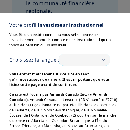
la communauté financière
régionale.
La présence d’Amundi aux
Votre profil:
Investisseur institutionnel
côtés de Crédit Agricole CIB
Vous êtes un institutionnel ou vous sélectionnez des
sur un stand commun a
investissements pour le compte d'une institution tel qu'un
fonds de pension ou un assureur.
permis pour le Groupe Crédit
Afficher plus
Agricole d’offrir un espace
Choisissez la langue :
privilégié d’échanges avec les
clients, partenaires et
Vous entrez maintenant sur ce site en tant
acteurs du secteur durant ces
qu’« investisseur qualifié ». Il est important que vous
lisiez cette page avant de continuer.
deux journées.
Ces informations sont destinées exclusivement aux 
investisseurs “Professionnels” au sens de la Directive 
Ce site est fourni par Amundi Canada Inc. (« Amundi
2004/39/CE du 21 avril 2004 « MIF »  et des articles 314-4 
Canada »)
. Amundi Canada est inscrite (BDNI numéro 27710)
et suivants du Règlement Général de l’AMF. Elles ne 
à titre de : (1) gestionnaire de portefeuille dans les provinces
s’adressent pas au grand public ou aux particuliers non-
de l'Alberta, de la Colombie-Britannique, de la Nouvelle-
professionnels au sens de toute règlementation locale, ni 
Écosse, de l'Ontario et du Québec ; (2) courtier sur le marché
aux “US Persons”, telle que cette expression est définie 
dispensé en Alberta, en Colombie-Britannique, à l’Île-du-
par la «Regulation S» de la Securities and Exchange 
Commission en vertu du U.S. Securities Act de 1933. 

Prince-Édouard, au Manitoba, au Nouveau-Brunswick, en