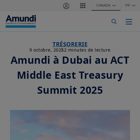
Aller au contenu principal
CANADA
FR
❯
❯
Togg
TRÉSORERIE
9 octobre, 2025
2 minutes de lecture
Amundi à Dubai au ACT
Middle East Treasury
Summit 2025