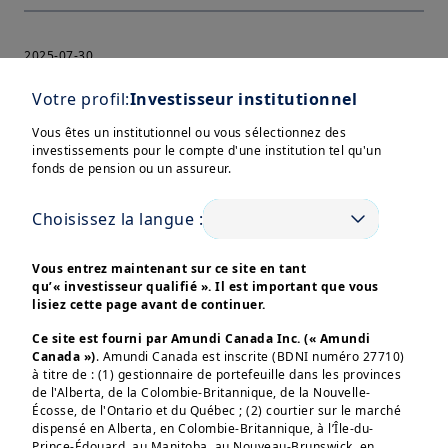
2025-07-30
Politique de prévention et de gestion des
Votre profil:
Investisseur institutionnel
conflits d'intérêt | 2025 - Amundi
Vous êtes un institutionnel ou vous sélectionnez des
investissements pour le compte d'une institution tel qu'un
508 KB
|
fonds de pension ou un assureur.
Choisissez la langue :
2025-04-24
Vous entrez maintenant sur ce site en tant
Politique de gestion des réclamations |
qu’« investisseur qualifié ». Il est important que vous
lisiez cette page avant de continuer.
2025 - Amundi
Ce site est fourni par Amundi Canada Inc. (« Amundi
Canada »)
. Amundi Canada est inscrite (BDNI numéro 27710)
698 KB
|
à titre de : (1) gestionnaire de portefeuille dans les provinces
de l'Alberta, de la Colombie-Britannique, de la Nouvelle-
Écosse, de l'Ontario et du Québec ; (2) courtier sur le marché
dispensé en Alberta, en Colombie-Britannique, à l’Île-du-
Prince-Édouard, au Manitoba, au Nouveau-Brunswick, en