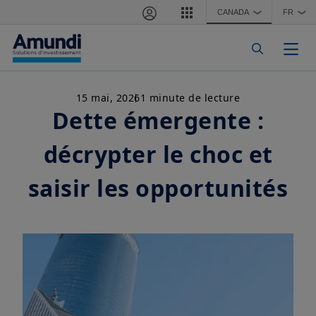
Aller au contenu principal
CANADA
FR
❯
❯
Togg
15 mai, 2026
1 minute de lecture
Dette émergente :
décrypter le choc et
saisir les opportunités