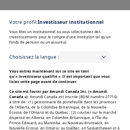
Votre profil:
Investisseur institutionnel
Vous êtes un institutionnel ou vous sélectionnez des
investissements pour le compte d'une institution tel qu'un
fonds de pension ou un assureur.
Afficher plus
Choisissez la langue :
Vous entrez maintenant sur ce site en tant
qu’« investisseur qualifié ». Il est important que vous
lisiez cette page avant de continuer.
Ces informations sont destinées exclusivement aux 
investisseurs “Professionnels” au sens de la Directive 
Ce site est fourni par Amundi Canada Inc. (« Amundi
2004/39/CE du 21 avril 2004 « MIF »  et des articles 314-4 
et suivants du Règlement Général de l’AMF. Elles ne 
Canada »)
. Amundi Canada est inscrite (BDNI numéro 27710)
s’adressent pas au grand public ou aux particuliers non-
à titre de : (1) gestionnaire de portefeuille dans les provinces
professionnels au sens de toute règlementation locale, ni 
de l'Alberta, de la Colombie-Britannique, de la Nouvelle-
aux “US Persons”, telle que cette expression est définie 
Écosse, de l'Ontario et du Québec ; (2) courtier sur le marché
par la «Regulation S» de la Securities and Exchange 
dispensé en Alberta, en Colombie-Britannique, à l’Île-du-
Commission en vertu du U.S. Securities Act de 1933. 

Prince-Édouard, au Manitoba, au Nouveau-Brunswick, en
Nouvelle-Écosse, en Ontario, au Québec, en Saskatchewan et à
Les informations non-contractuelles ne constituent en 