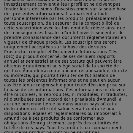
possessions américains), aux résidents et citoyens des États-
investissement convient à leur profil et ne doivent pas 
Unis d'Amérique ou à des « Ressortissants des États-Unis ». Si
fonder leurs décisions d’investissement sur la seule base 
des présentes informations. Il appartient à toute 
vous êtes un « Ressortissant des États-Unis », vous n'êtes pas
personne intéressée par les produits, préalablement à 
autorisé à accéder à ce site et vous êtes invité à vous
toute souscription, de s’assurer de la compatibilité de 
connecter à amundi.com/usinvestors.
cette souscription avec les lois dont elle relève ainsi que 
des conséquences fiscales d’un tel investissement et de 
Les informations disponibles sur ce site sont fournies à titre
prendre connaissance des documents réglementaires en 
informatif seulement. Aucune information fournie ne constitue
vigueur de chaque produit. Les souscriptions seront 
une offre d’achat, une sollicitation de vente de titres, un conseil
uniquement acceptées sur la base des derniers 
d’investissement quant à l'achat ou à la vente d’un titre, une
Prospectus complet et Document d’Informations Clés 
offre ou une sollicitation par Amundi Canada ou une de ses
(DIC) du produit concerné, de ses derniers rapports 
annuel et semestriel et de ses Statuts qui peuvent être 
sociétés affiliées de fournir un conseil d'investissement ou un
obtenus gratuitement au siège social de la société de 
service financier, juridique, fiscal ou de placement ni d’acheter
gestion. Amundi n’accepte aucune responsabilité, directe 
ou vendre des titres ou d’autres instruments financiers. Les
ou indirecte, qui pourrait résulter de l’utilisation de 
informations contenues sur ce site proviennent d’Amundi
toutes les présentes informations et ne peut en aucun 
Canada ou de sources considérées comme fiables par Amundi
cas être tenue responsable pour toute décision prise sur 
Canada. Amundi Canada n’a pas vérifié indépendamment cette
la base de ces informations. Ces informations ne doivent 
information, ni n’a mené d’enquête à son égard. Ni Amundi
être ni copiées, ni reproduites, ni modifiées, ni traduites, 
Canada, ni ses sociétés affiliées, associés, administrateurs,
ni distribuées sans l’accord écrit préalable d’Amundi, à 
aucune personne tierce ou dans aucun pays où cette 
dirigeants, mandataires, employés ni ses représentants ne
distribution ou cette utilisation serait contraire aux 
garantissent ni ne déclarent, implicitement ou explicitement,
dispositions légales et réglementaires ou imposerait à 
que les informations fournies sur ce site est exacte, complète
Amundi ou à ses produits de se conformer aux 
ou à jour. Amundi Canada décline toute responsabilité liée aux
obligations d’enregistrement auprès des autorités de 
informations contenues sur ce site web.
tutelle de ces pays. Tous les produits ou compartiments 
d’un même produit ne sont ou ne seront pas 