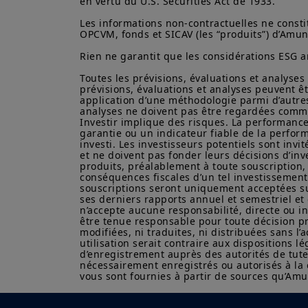
en vertu du U.S. Securities Act de 1933. 

Les informations non-contractuelles ne constit
OPCVM, fonds et SICAV (les “produits”) d’Amundi
Rien ne garantit que les considérations ESG a
Toutes les prévisions, évaluations et analyses 
prévisions, évaluations et analyses peuvent ê
application d’une méthodologie parmi d’autres,
analyses ne doivent pas être regardées comme
Investir implique des risques. La performance
garantie ou un indicateur fiable de la perform
investi. Les investisseurs potentiels sont invi
et ne doivent pas fonder leurs décisions d’inv
produits, préalablement à toute souscription, d
conséquences fiscales d’un tel investissemen
souscriptions seront uniquement acceptées su
ses derniers rapports annuel et semestriel et
n’accepte aucune responsabilité, directe ou in
être tenue responsable pour toute décision pri
modifiées, ni traduites, ni distribuées sans l
utilisation serait contraire aux dispositions 
d’enregistrement auprès des autorités de tut
nécessairement enregistrés ou autorisés à la c
vous sont fournies à partir de sources qu’Amu