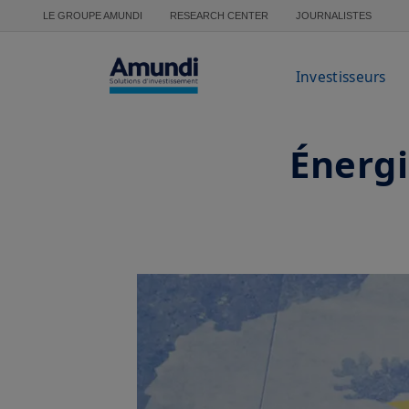
Aller au contenu principal
LE GROUPE AMUNDI
RESEARCH CENTER
JOURNALISTES
Investisseurs
Énergi