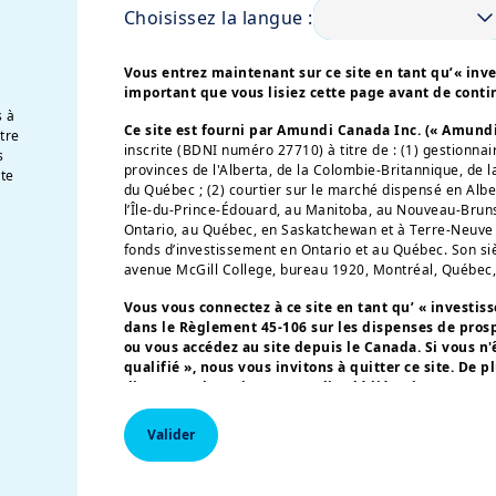
teur financier devraient bénéficier d’un contexte
Choisissez la langue :
t être contrebalancée par une anticipation des p
mes comptables IFRS 9, pour certaines instituti
Vous entrez maintenant sur ce site en tant qu’« inves
important que vous lisiez cette page avant de conti
yaume-Uni qui sont exposées à la région du
s à
Ce site est fourni par Amundi Canada Inc. (« Amund
ient bénéficier de perturbations de l’offre
otre
inscrite (BDNI numéro 27710) à titre de : (1) gestionnai
s
t terme par des programmes de couverture du carb
provinces de l'Alberta, de la Colombie-Britannique, de l
te
du Québec ; (2) courtier sur le marché dispensé en Alb
s de kérosène si la situation persiste. Les effo
l’Île-du-Prince-Édouard, au Manitoba, au Nouveau-Brun
antir l'approvisionnement énergétique de l'E
Ontario, au Québec, en Saskatchewan et à Terre-Neuve e
fonds d’investissement en Ontario et au Québec. Son siè
ement s'intensifier, ce qui devrait soutenir le 
avenue McGill College, bureau 1920, Montréal, Québec
eprises impliquées dans le développement des rés
Vous vous connectez à ce site en tant qu’ « investisse
dans le Règlement 45-106 sur les dispenses de pros
ou vous accédez au site depuis le Canada. Si vous n'
qualifié », nous vous invitons à quitter ce site. De p
disposant d'un site « Amundi » dédié qui n'est pas c
accéder au site de votre pays.
Valider
Plus particulièrement, ce site N’EST PAS destiné aux ci
d’Amérique ou à des « Ressortissants des États-Unis » (
Lire l'article complet sur
« Règlement S » de la
Securities and Exchange Commissi