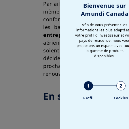
Par ailleurs, les revenus du sec
Bienvenue sur
même si cette évolution pourrai
Amundi Canada
conformément aux nouvelles nor
Afin de vous présenter les
les banques asiatiques du Ro
informations les plus adaptée
entreprises chimiques pourra
votre profil d'investisseur et v
pays de résidence, nous vou
aériennes sont protégées à cour
proposons un espace avec tou
soient confrontées à des pénurie
la gamme de produits
disponibles.
décideurs politiques pour gar
prochaines années devraient égal
renouvelables ainsi que les entr
1
2
En savoir plus
Profil
Cookies