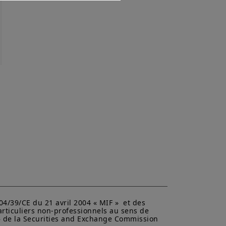
rits sur ce site web ne sont pas
mobilières des États-Unis ou de
cun produit d'investissement ne
 aux États-Unis d'Amérique (y
, aux résidents et citoyens des
ts-Unis ». Si vous êtes un
sé à accéder à ce site et vous êtes
 titre informatif seulement. Aucune
ollicitation de vente de titres, un
un titre, une offre ou une
ffiliées de fournir un conseil
cal ou de placement ni d’acheter ou
es informations contenues sur ce
dérées comme fiables par Amundi
 cette information, ni n’a mené
s affiliées, associés,
ses représentants ne garantissent
 informations fournies sur ce site
oute responsabilité liée aux
4/39/CE du 21 avril 2004 « MIF »  et des 
articuliers non-professionnels au sens de 
tre utilisées par une personne ou
 S» de la Securities and Exchange Commission 
ation contreviendrait à la loi ou à la