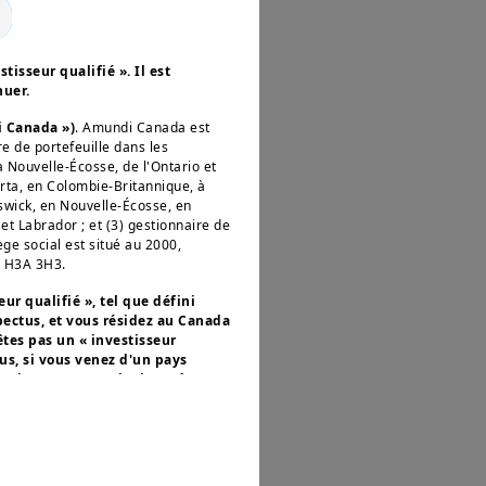
 de hausse des taux,
rovisions sur prêts,
ons (principalement
tisseur qualifié ». Il est
nuer.
 Moyen-Orient).
Les
i Canada »)
. Amundi Canada est
et les compagnies
re de portefeuille dans les
urant, bien qu’elles
a Nouvelle-Écosse, de l'Ontario et
erta, en Colombie-Britannique, à
rts déployés par les
swick, en Nouvelle-Écosse, en
urope au cours des
t Labrador ; et (3) gestionnaire de
ge social est situé au 2000,
secteur des énergies
, H3A 3H3.
eaux électriques.
ur qualifié », tel que défini
pectus, et vous résidez au Canada
êtes pas un « investisseur
lus, si vous venez d'un pays
e site, nous vous invitons à
toyens ou résidents des États-Unis
U.S. Persons
) au sens du
on
en vertu de la loi américaine