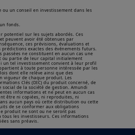
 Canada ou à ses affiliés
on ou de prospectus de ces
e ou un conseil en investissement dans les 
 préalable d'Amundi Canada, être
un fonds.

erce personne ou entité dans
ur potentiel sur les sujets abordés. Ces 
 et peuvent avoir été obtenues par 
nséquence, ces prévisions, évaluations et 
es passées ne garantissent ni
 prédictions exactes des événements futurs. 
stissement dans une valeur
es passées ne constituent en aucun cas une 
on, notamment, des conditions du
ou partie de leur capital initialement 
r, du marché obligataire ou des
i un tel investissement convient à leur profil 
ppartient à toute personne intéressée par les 
lois dont elle relève ainsi que des 
n vigueur de chaque produit. Les 
rmations Clés (DIC) du produit concerné, de 
 social de la société de gestion. Amundi 
ésentes informations et ne peut en aucun cas 
t être ni copiées, ni reproduites, ni 
dans aucun pays où cette distribution ou cette 
uits de se conformer aux obligations 
e produit ne sont ou ne seront pas 
 tous les investisseurs. Ces informations 
iées sans préavis.