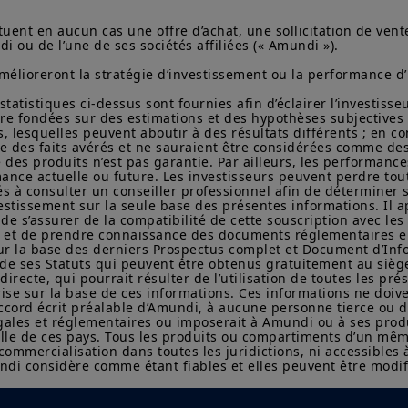
réglementation applicables, ou qui imposerait à Amundi
l’obligation de se conformer aux obligations d’inscripti
uent en aucun cas une offre d’achat, une sollicitation de vent
juridictions.
 ou de l’une de ses sociétés affiliées (« Amundi »).

Les informations ne peuvent, sans l'autorisation écrite
mélioreront la stratégie d’investissement ou la performance d’
copiées, reproduites, modifiées ou distribuées à une ti
quelque pays que ce soit.
statistiques ci-dessus sont fournies afin d’éclairer l’investisse
tre fondées sur des estimations et des hypothèses subjectives
 lesquelles peuvent aboutir à des résultats différents ; en co
L'investissement comporte des risques. Les performanc
 des faits avérés et ne sauraient être considérées comme des
n'indiquent les rendements futurs. La valeur d'un inve
 des produits n’est pas garantie. Par ailleurs, les performanc
mobilière ou un produit financier peut fluctuer en rais
ance actuelle ou future. Les investisseurs peuvent perdre tout 
marché, des prévisions économiques, du marché boursie
tés à consulter un conseiller professionnel afin de déterminer s
tendances économiques.
estissement sur la seule base des présentes informations. Il a
e s’assurer de la compatibilité de cette souscription avec les 
t et de prendre connaissance des documents réglementaires e
r la base des derniers Prospectus complet et Document d’Info
 de ses Statuts qui peuvent être obtenus gratuitement au siège
directe, qui pourrait résulter de l’utilisation de toutes les pr
se sur la base de ces informations. Ces informations ne doiven
’accord écrit préalable d’Amundi, à aucune personne tierce ou 
légales et réglementaires ou imposerait à Amundi ou à ses prod
elle de ces pays. Tous les produits ou compartiments d’un mêm
ommercialisation dans toutes les juridictions, ni accessibles à
ndi considère comme étant fiables et elles peuvent être modif