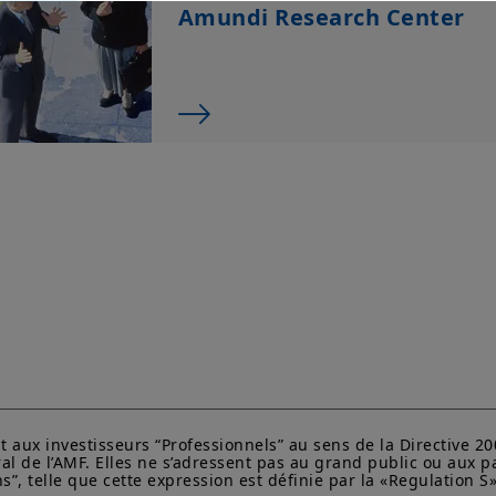
Securities Act of 1933
. Les produits d'investissement déc
Amundi Research Center
enregistrés en vertu des lois fédérales sur les valeurs 
toute autre loi d’un État américain. Par conséquent, au
peut être offert ou vendu directement ou indirectement
compris dans les territoires et possessions américains)
États-Unis d'Amérique ou à des « Ressortissants des Éta
« Ressortissant des États-Unis », vous n'êtes pas autori
invité à vous connecter à amundi.com/usinvestors.
Les informations disponibles sur ce site sont fournies à
information fournie ne constitue une offre d’achat, une s
conseil d’investissement quant à l'achat ou à la vente d’
sollicitation par Amundi Canada ou une de ses sociétés a
d'investissement ou un service financier, juridique, fis
vendre des titres ou d’autres instruments financiers. L
site proviennent d’Amundi Canada ou de sources consi
Canada. Amundi Canada n’a pas vérifié indépendamment
d’enquête à son égard. Ni Amundi Canada, ni ses société
administrateurs, dirigeants, mandataires, employés ni 
ni ne déclarent, implicitement ou explicitement, que les
est exacte, complète ou à jour. Amundi Canada décline t
informations contenues sur ce site web.
aux investisseurs “Professionnels” au sens de la Directive 200
al de l’AMF. Elles ne s’adressent pas au grand public ou aux p
Les informations ne visent pas à être distribuées ni à ê
ns”, telle que cette expression est définie par la «Regulation
entité dans une juridiction où cette distribution ou utilis