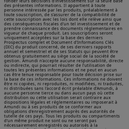
fonder leurs décisions d’investissement sur la seule base 
Unis d'Amérique ou à des « Ressortissants des États-Unis ». Si
des présentes informations. Il appartient à toute 
vous êtes un « Ressortissant des États-Unis », vous n'êtes pas
personne intéressée par les produits, préalablement à 
Sur les marchés, les taux des bons du
toute souscription, de s’assurer de la compatibilité de 
autorisé à accéder à ce site et vous êtes invité à vous
cette souscription avec les lois dont elle relève ainsi que 
connecter à amundi.com/usinvestors.
Trésor américain à 2 ans, très sensibles
des conséquences fiscales d’un tel investissement et de 
prendre connaissance des documents réglementaires en 
Les informations disponibles sur ce site sont fournies à titre
aux anticipations d’inflation et de
vigueur de chaque produit. Les souscriptions seront 
informatif seulement. Aucune information fournie ne constitue
politique monétaire, ont franchi de
uniquement acceptées sur la base des derniers 
une offre d’achat, une sollicitation de vente de titres, un conseil
Prospectus complet et Document d’Informations Clés 
d’investissement quant à l'achat ou à la vente d’un titre, une
nouveau le seuil de 4,0 %, soit juin 2025,
(DIC) du produit concerné, de ses derniers rapports 
offre ou une sollicitation par Amundi Canada ou une de ses
annuel et semestriel et de ses Statuts qui peuvent être 
dans un contexte de craintes liées aux
sociétés affiliées de fournir un conseil d'investissement ou un
obtenus gratuitement au siège social de la société de 
gestion. Amundi n’accepte aucune responsabilité, directe 
service financier, juridique, fiscal ou de placement ni d’acheter
pressions sur les prix. Selon nous,
ou indirecte, qui pourrait résulter de l’utilisation de 
ou vendre des titres ou d’autres instruments financiers. Les
l’élément clé sera la durée pendant
toutes les présentes informations et ne peut en aucun 
informations contenues sur ce site proviennent d’Amundi
cas être tenue responsable pour toute décision prise sur 
Canada ou de sources considérées comme fiables par Amundi
laquelle les prix de l’énergie resteront
la base de ces informations. Ces informations ne doivent 
Canada. Amundi Canada n’a pas vérifié indépendamment cette
être ni copiées, ni reproduites, ni modifiées, ni traduites, 
élevés, ce qui dépendra à la fois de la
information, ni n’a mené d’enquête à son égard. Ni Amundi
ni distribuées sans l’accord écrit préalable d’Amundi, à 
Canada, ni ses sociétés affiliées, associés, administrateurs,
durée du conflit et des perturbations
aucune personne tierce ou dans aucun pays où cette 
dirigeants, mandataires, employés ni ses représentants ne
distribution ou cette utilisation serait contraire aux 
dans le détroit d’Ormuz.
dispositions légales et réglementaires ou imposerait à 
garantissent ni ne déclarent, implicitement ou explicitement,
Amundi ou à ses produits de se conformer aux 
que les informations fournies sur ce site est exacte, complète
obligations d’enregistrement auprès des autorités de 
ou à jour. Amundi Canada décline toute responsabilité liée aux
Sur le plan monétaire, nous anticipons
tutelle de ces pays. Tous les produits ou compartiments 
informations contenues sur ce site web.
d’un même produit ne sont ou ne seront pas 
que la Fed restera en position d’attente
nécessairement enregistrés ou autorisés à la 
Les informations ne visent pas à être distribuées ni à être