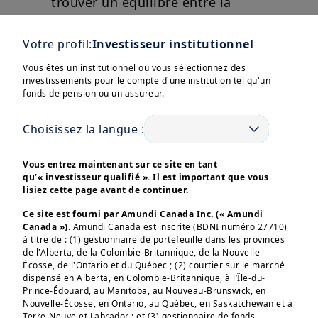
trouver un équilibre entre la
nécessité de maîtriser l’inflation et
les éventuelles fragilités de
Votre profil:
Investisseur institutionnel
l’économie.
Vous êtes un institutionnel ou vous sélectionnez des
investissements pour le compte d'une institution tel qu'un
Afficher plus
fonds de pension ou un assureur.
Choisissez la langue :
Vous entrez maintenant sur ce site en tant
qu’« investisseur qualifié ». Il est important que vous
Ces informations sont destinées exclusivement aux 
lisiez cette page avant de continuer.
investisseurs “Professionnels” au sens de la Directive 
2004/39/CE du 21 avril 2004 « MIF »  et des articles 314-4 
Ce site est fourni par Amundi Canada Inc. (« Amundi
et suivants du Règlement Général de l’AMF. Elles ne 
Canada »)
. Amundi Canada est inscrite (BDNI numéro 27710)
s’adressent pas au grand public ou aux particuliers non-
professionnels au sens de toute règlementation locale, ni 
à titre de : (1) gestionnaire de portefeuille dans les provinces
aux “US Persons”, telle que cette expression est définie 
de l'Alberta, de la Colombie-Britannique, de la Nouvelle-
par la «Regulation S» de la Securities and Exchange 
Écosse, de l'Ontario et du Québec ; (2) courtier sur le marché
Commission en vertu du U.S. Securities Act de 1933. 

dispensé en Alberta, en Colombie-Britannique, à l’Île-du-
Prince-Édouard, au Manitoba, au Nouveau-Brunswick, en
Les informations non-contractuelles ne constituent en 
Nouvelle-Écosse, en Ontario, au Québec, en Saskatchewan et à
aucun cas une offre d’achat, une sollicitation de vente ou 
Terre-Neuve et Labrador ; et (3) gestionnaire de fonds