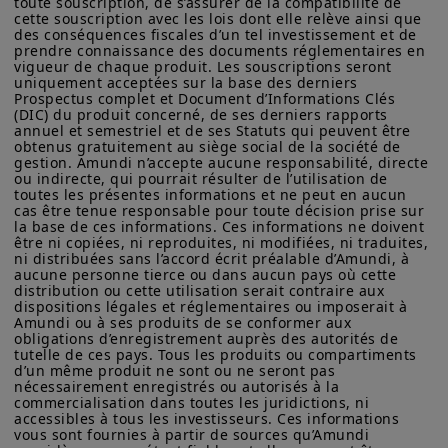
En savoir plus
toute souscription, de s’assurer de la compatibilité de 
vous êtes un « Ressortissant des États-Unis », vous n'êtes pas
cette souscription avec les lois dont elle relève ainsi que 
autorisé à accéder à ce site et vous êtes invité à vous
des conséquences fiscales d’un tel investissement et de 
connecter à amundi.com/usinvestors.
prendre connaissance des documents réglementaires en 
vigueur de chaque produit. Les souscriptions seront 
Les informations disponibles sur ce site sont fournies à titre
uniquement acceptées sur la base des derniers 
informatif seulement. Aucune information fournie ne constitue
Prospectus complet et Document d’Informations Clés 
(DIC) du produit concerné, de ses derniers rapports 
une offre d’achat, une sollicitation de vente de titres, un conseil
annuel et semestriel et de ses Statuts qui peuvent être 
d’investissement quant à l'achat ou à la vente d’un titre, une
obtenus gratuitement au siège social de la société de 
offre ou une sollicitation par Amundi Canada ou une de ses
gestion. Amundi n’accepte aucune responsabilité, directe 
sociétés affiliées de fournir un conseil d'investissement ou un
ou indirecte, qui pourrait résulter de l’utilisation de 
service financier, juridique, fiscal ou de placement ni d’acheter
toutes les présentes informations et ne peut en aucun 
ou vendre des titres ou d’autres instruments financiers. Les
cas être tenue responsable pour toute décision prise sur 
informations contenues sur ce site proviennent d’Amundi
la base de ces informations. Ces informations ne doivent 
Canada ou de sources considérées comme fiables par Amundi
être ni copiées, ni reproduites, ni modifiées, ni traduites, 
ni distribuées sans l’accord écrit préalable d’Amundi, à 
Canada. Amundi Canada n’a pas vérifié indépendamment cette
aucune personne tierce ou dans aucun pays où cette 
information, ni n’a mené d’enquête à son égard. Ni Amundi
distribution ou cette utilisation serait contraire aux 
Canada, ni ses sociétés affiliées, associés, administrateurs,
dispositions légales et réglementaires ou imposerait à 
dirigeants, mandataires, employés ni ses représentants ne
Lire l'article complet
Amundi ou à ses produits de se conformer aux 
garantissent ni ne déclarent, implicitement ou explicitement,
obligations d’enregistrement auprès des autorités de 
sur Amundi Research
que les informations fournies sur ce site est exacte, complète
tutelle de ces pays. Tous les produits ou compartiments 
ou à jour. Amundi Canada décline toute responsabilité liée aux
d’un même produit ne sont ou ne seront pas 
Center
informations contenues sur ce site web.
nécessairement enregistrés ou autorisés à la 
commercialisation dans toutes les juridictions, ni 
accessibles à tous les investisseurs. Ces informations 
Les informations ne visent pas à être distribuées ni à être
vous sont fournies à partir de sources qu’Amundi 
utilisées par une personne ou entité dans une juridiction où