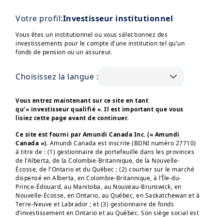
par les actions européennes
Après la récente hausse et compte
Votre profil:
Investisseur institutionnel
tenu des perspectives de croissance
Vous êtes un institutionnel ou vous sélectionnez des
encore faibles, les investisseurs
Afficher plus
investissements pour le compte d'une institution tel qu'un
devraient se concentrer sur les
fonds de pension ou un assureur.
sociétés plus résistantes qui offrent
Choisissez la langue :
des valorisations attrayantes.
Vous entrez maintenant sur ce site en tant
Ces informations sont destinées exclusivement aux 
Commencer à examiner les petites
investisseurs “Professionnels” au sens de la Directive 
qu’« investisseur qualifié ». Il est important que vous
capitalisations européennes en
2004/39/CE du 21 avril 2004 « MIF »  et des articles 314-4 
lisiez cette page avant de continuer.
et suivants du Règlement Général de l’AMF. Elles ne 
vue d'opportunités ultérieures
s’adressent pas au grand public ou aux particuliers non-
Ce site est fourni par Amundi Canada Inc. (« Amundi
professionnels au sens de toute règlementation locale, ni 
Les actions des petites et moyennes
Canada »)
. Amundi Canada est inscrite (BDNI numéro 27710)
aux “US Persons”, telle que cette expression est définie 
à titre de : (1) gestionnaire de portefeuille dans les provinces
par la «Regulation S» de la Securities and Exchange 
capitalisations sont plus cycliques
de l'Alberta, de la Colombie-Britannique, de la Nouvelle-
Commission en vertu du U.S. Securities Act de 1933. 

par nature. De nouvelles
Écosse, de l'Ontario et du Québec ; (2) courtier sur le marché
dispensé en Alberta, en Colombie-Britannique, à l’Île-du-
Les informations non-contractuelles ne constituent en 
améliorations du cycle économique
aucun cas une offre d’achat, une sollicitation de vente ou 
Prince-Édouard, au Manitoba, au Nouveau-Brunswick, en
un conseil en investissement dans les OPCVM, fonds et 
plus tard dans l'année, lorsque la
Nouvelle-Écosse, en Ontario, au Québec, en Saskatchewan et à
SICAV (les “produits”) d’Amundi ou de l’une de ses 
Terre-Neuve et Labrador ; et (3) gestionnaire de fonds
BCE réduira ses taux, pourraient
sociétés affiliées (« Amundi »).

d’investissement en Ontario et au Québec. Son siège social est