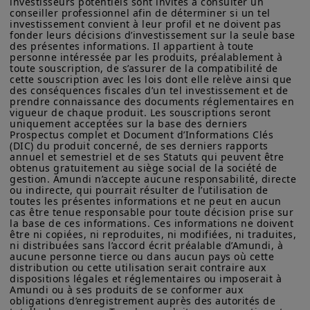
investisseurs potentiels sont invités à consulter un 
États-Unis d'Amérique (y compris dans les territoires et
pétroliers ont généralement des impacts
conseiller professionnel afin de déterminer si un tel 
possessions américains), aux résidents et citoyens des États-
inégaux sur les économies : les
investissement convient à leur profil et ne doivent pas 
Unis d'Amérique ou à des « Ressortissants des États-Unis ». Si
fonder leurs décisions d’investissement sur la seule base 
vous êtes un « Ressortissant des États-Unis », vous n'êtes pas
exportateurs en bénéficient
des présentes informations. Il appartient à toute 
autorisé à accéder à ce site et vous êtes invité à vous
personne intéressée par les produits, préalablement à 
généralement tandis que les
connecter à amundi.com/usinvestors.
toute souscription, de s’assurer de la compatibilité de 
importateurs ont tendance à en pâtir,
cette souscription avec les lois dont elle relève ainsi que 
Les informations disponibles sur ce site sont fournies à titre
des conséquences fiscales d’un tel investissement et de 
l'intensité de l'impact étant liée à
informatif seulement. Aucune information fournie ne constitue
prendre connaissance des documents réglementaires en 
vigueur de chaque produit. Les souscriptions seront 
une offre d’achat, une sollicitation de vente de titres, un conseil
l'ampleur et à la persistance des
uniquement acceptées sur la base des derniers 
d’investissement quant à l'achat ou à la vente d’un titre, une
hausses de prix.
Prospectus complet et Document d’Informations Clés 
offre ou une sollicitation par Amundi Canada ou une de ses
(DIC) du produit concerné, de ses derniers rapports 
sociétés affiliées de fournir un conseil d'investissement ou un
annuel et semestriel et de ses Statuts qui peuvent être 
service financier, juridique, fiscal ou de placement ni d’acheter
obtenus gratuitement au siège social de la société de 
ou vendre des titres ou d’autres instruments financiers. Les
gestion. Amundi n’accepte aucune responsabilité, directe 
Au cours des prochaines semaines,
informations contenues sur ce site proviennent d’Amundi
ou indirecte, qui pourrait résulter de l’utilisation de 
Canada ou de sources considérées comme fiables par Amundi
toutes les présentes informations et ne peut en aucun 
l’évolution du prix du pétrole devrait
cas être tenue responsable pour toute décision prise sur 
Canada. Amundi Canada n’a pas vérifié indépendamment cette
dépendre de l'intensité et de la durée
la base de ces informations. Ces informations ne doivent 
information, ni n’a mené d’enquête à son égard. Ni Amundi
être ni copiées, ni reproduites, ni modifiées, ni traduites, 
Canada, ni ses sociétés affiliées, associés, administrateurs,
des perturbations des infrastructures et
ni distribuées sans l’accord écrit préalable d’Amundi, à 
dirigeants, mandataires, employés ni ses représentants ne
aucune personne tierce ou dans aucun pays où cette 
du trafic dans le détroit d'Ormuz. Un
garantissent ni ne déclarent, implicitement ou explicitement,
distribution ou cette utilisation serait contraire aux 
que les informations fournies sur ce site est exacte, complète
conflit de courte durée avec des
dispositions légales et réglementaires ou imposerait à 
ou à jour. Amundi Canada décline toute responsabilité liée aux
Amundi ou à ses produits de se conformer aux 
perturbations limitées pourrait entraîner
informations contenues sur ce site web.
obligations d’enregistrement auprès des autorités de 