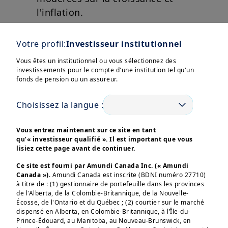
l'inflation.
Au-delà des ajustements ponctuels,
Votre profil:
Investisseur institutionnel
il est essentiel, dans une perspective
Vous êtes un institutionnel ou vous sélectionnez des
à long terme, de se concentrer sur
investissements pour le compte d'une institution tel qu'un
fonds de pension ou un assureur.
les fondamentaux de sa stratégie
Afficher plus
d’investissement.
Choisissez la langue :
Vous entrez maintenant sur ce site en tant
qu’« investisseur qualifié ». Il est important que vous
lisiez cette page avant de continuer.
Ces informations sont destinées exclusivement aux 
investisseurs “Professionnels” au sens de la Directive 
Ce site est fourni par Amundi Canada Inc. (« Amundi
2004/39/CE du 21 avril 2004 « MIF »  et des articles 314-4 
Canada »)
. Amundi Canada est inscrite (BDNI numéro 27710)
et suivants du Règlement Général de l’AMF. Elles ne 
à titre de : (1) gestionnaire de portefeuille dans les provinces
s’adressent pas au grand public ou aux particuliers non-
de l'Alberta, de la Colombie-Britannique, de la Nouvelle-
professionnels au sens de toute règlementation locale, ni 
Écosse, de l'Ontario et du Québec ; (2) courtier sur le marché
aux “US Persons”, telle que cette expression est définie 
dispensé en Alberta, en Colombie-Britannique, à l’Île-du-
par la «Regulation S» de la Securities and Exchange 
Commission en vertu du U.S. Securities Act de 1933. 

Prince-Édouard, au Manitoba, au Nouveau-Brunswick, en