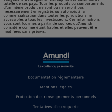
tutelle de ces pays. Tous les produits ou compartiments 
Les informations ne visent pas à être distribuées ni à être
d’un même produit ne sont ou ne seront pas 
utilisées par une personne ou entité dans une juridiction où
nécessairement enregistrés ou autorisés à la 
cette distribution ou utilisation contreviendrait à la loi ou à la
commercialisation dans toutes les juridictions, ni 
accessibles à tous les investisseurs. Ces informations 
réglementation applicables, ou qui imposerait à Amundi
vous sont fournies à partir de sources qu’Amundi 
Canada ou à ses affiliés l’obligation de se conformer aux
considère comme étant fiables et elles peuvent être 
obligations d’inscription ou de prospectus de ces juridictions.
modifiées sans préavis.
Partagez
Les informations ne peuvent, sans l'autorisation écrite
préalable d'Amundi Canada, être copiées, reproduites,
modifiées ou distribuées à une tierce personne ou entité dans
quelque pays que ce soit.
L'investissement comporte des risques. Les performances
passées ne garantissent ni n'indiquent les rendements futurs.
La valeur d'un investissement dans une valeur mobilière ou un
produit financier peut fluctuer en raison, notamment, des
conditions du marché, des prévisions économiques, du marché
Documentation réglementaire
boursier, du marché obligataire ou des tendances
économiques.
Mentions légales
Protection des renseignements personnels
Tentatives d'escroquerie