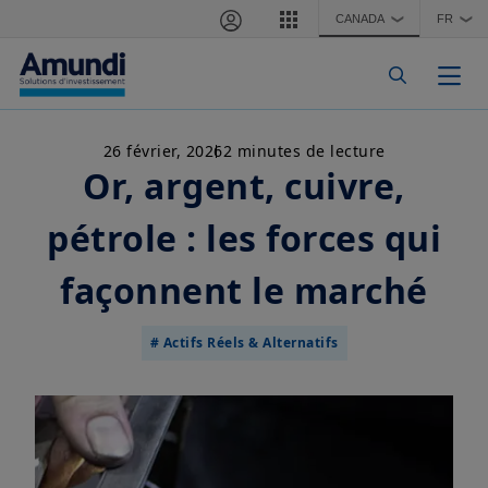
Aller au contenu principal
CANADA
FR
❯
❯
Togg
26 février, 2026
2 minutes de lecture
Or, argent, cuivre,
pétrole : les forces qui
façonnent le marché
# Actifs Réels & Alternatifs