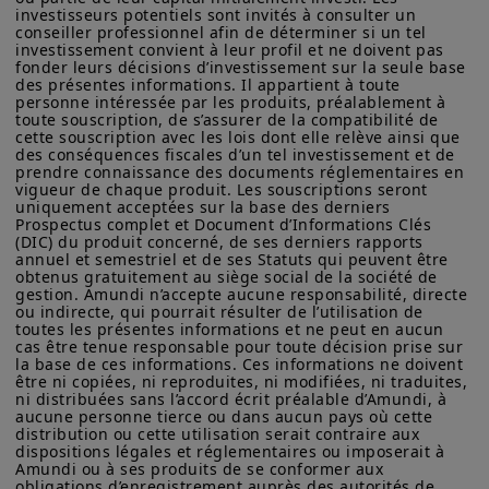
États-Unis d'Amérique (y compris dans les territoires et
investisseurs potentiels sont invités à consulter un 
possessions américains), aux résidents et citoyens des États-
conseiller professionnel afin de déterminer si un tel 
Unis d'Amérique ou à des « Ressortissants des États-Unis ». Si
investissement convient à leur profil et ne doivent pas 
fonder leurs décisions d’investissement sur la seule base 
vous êtes un « Ressortissant des États-Unis », vous n'êtes pas
des présentes informations. Il appartient à toute 
autorisé à accéder à ce site et vous êtes invité à vous
personne intéressée par les produits, préalablement à 
connecter à amundi.com/usinvestors.
toute souscription, de s’assurer de la compatibilité de 
cette souscription avec les lois dont elle relève ainsi que 
Les informations disponibles sur ce site sont fournies à titre
des conséquences fiscales d’un tel investissement et de 
informatif seulement. Aucune information fournie ne constitue
prendre connaissance des documents réglementaires en 
une offre d’achat, une sollicitation de vente de titres, un conseil
vigueur de chaque produit. Les souscriptions seront 
d’investissement quant à l'achat ou à la vente d’un titre, une
uniquement acceptées sur la base des derniers 
offre ou une sollicitation par Amundi Canada ou une de ses
Prospectus complet et Document d’Informations Clés 
(DIC) du produit concerné, de ses derniers rapports 
sociétés affiliées de fournir un conseil d'investissement ou un
annuel et semestriel et de ses Statuts qui peuvent être 
service financier, juridique, fiscal ou de placement ni d’acheter
obtenus gratuitement au siège social de la société de 
ou vendre des titres ou d’autres instruments financiers. Les
gestion. Amundi n’accepte aucune responsabilité, directe 
informations contenues sur ce site proviennent d’Amundi
ou indirecte, qui pourrait résulter de l’utilisation de 
Canada ou de sources considérées comme fiables par Amundi
toutes les présentes informations et ne peut en aucun 
Canada. Amundi Canada n’a pas vérifié indépendamment cette
cas être tenue responsable pour toute décision prise sur 
information, ni n’a mené d’enquête à son égard. Ni Amundi
la base de ces informations. Ces informations ne doivent 
Lire l'article complet sur
Canada, ni ses sociétés affiliées, associés, administrateurs,
être ni copiées, ni reproduites, ni modifiées, ni traduites, 
ni distribuées sans l’accord écrit préalable d’Amundi, à 
dirigeants, mandataires, employés ni ses représentants ne
Amundi Research Center
aucune personne tierce ou dans aucun pays où cette 
garantissent ni ne déclarent, implicitement ou explicitement,
distribution ou cette utilisation serait contraire aux 
que les informations fournies sur ce site est exacte, complète
dispositions légales et réglementaires ou imposerait à 
ou à jour. Amundi Canada décline toute responsabilité liée aux
Amundi ou à ses produits de se conformer aux 
informations contenues sur ce site web.
obligations d’enregistrement auprès des autorités de 