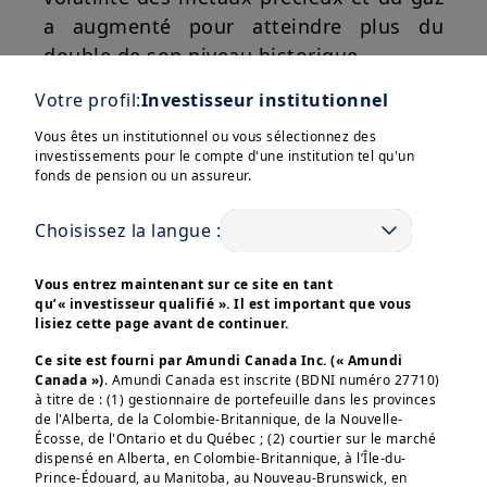
a augmenté pour atteindre plus du
double de son niveau historique.
Votre profil:
Investisseur institutionnel
L’or, l’argent, le cuivre et le pétrole
réagissent à un mélange de
Vous êtes un institutionnel ou vous sélectionnez des
investissements pour le compte d'une institution tel qu'un
changements structurels de la demande,
fonds de pension ou un assureur.
de risques géopolitiques et de
Afficher plus
spéculation à court terme. Si les achats
Choisissez la langue :
des banques centrales et les flux de
capitaux vers les valeurs refuges
Vous entrez maintenant sur ce site en tant
qu’« investisseur qualifié ». Il est important que vous
soutiennent l’or, le rebond de l’argent
lisiez cette page avant de continuer.
s’explique en partie par un déficit de
Ces informations sont destinées exclusivement aux 
Ce site est fourni par Amundi Canada Inc. (« Amundi
investisseurs “Professionnels” au sens de la Directive 
l’offre et la demande industrielle à court
2004/39/CE du 21 avril 2004 « MIF »  et des articles 314-4 
Canada »)
. Amundi Canada est inscrite (BDNI numéro 27710)
terme. Le cuivre est confronté à un
et suivants du Règlement Général de l’AMF. Elles ne 
à titre de : (1) gestionnaire de portefeuille dans les provinces
s’adressent pas au grand public ou aux particuliers non-
de l'Alberta, de la Colombie-Britannique, de la Nouvelle-
décalage structurel à long terme lié à
professionnels au sens de toute règlementation locale, ni 
Écosse, de l'Ontario et du Québec ; (2) courtier sur le marché
aux “US Persons”, telle que cette expression est définie 
l'électrification et au déploiement de l'IA
dispensé en Alberta, en Colombie-Britannique, à l’Île-du-
par la «Regulation S» de la Securities and Exchange 
Prince-Édouard, au Manitoba, au Nouveau-Brunswick, en
tandis que le pétrole reste exposé à des
Commission en vertu du U.S. Securities Act de 1933. 
