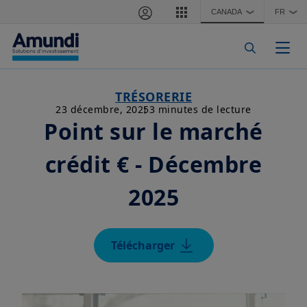
Aller au contenu principal
CANADA
FR
❯
❯
Togg
TRÉSORERIE
23 décembre, 2025
3 minutes de lecture
Point sur le marché
crédit € - Décembre
2025
Télécharger