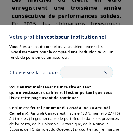
enregistrent une troisième année
consécutive de performances solides.
En 2025, les obligations Investment
Grade (IG) et, surtout, les obligations
Votre profil:
Investisseur institutionnel
High Yield (HY) ont surperformé les
emprunts d’État, avec un rendement
Vous êtes un institutionnel ou vous sélectionnez des
investissements pour le compte d'une institution tel qu'un
excédentaire par rapport à la dette
fonds de pension ou un assureur.
d’état de 3,5 % pour l’Euro HY et de 2,3 %
pour l’Euro IG.
Choisissez la langue :
Afficher plus
L’activité primaire sur la dette
Vous entrez maintenant sur ce site en tant
d’entreprise a été record en 2025, tant
qu’« investisseur qualifié ». Il est important que vous
lisiez cette page avant de continuer.
sur le segment
Investment Grade
que
sur le
High Yield
.
En parallèle, la
Ce site est fourni par Amundi Canada Inc. (« Amundi
Ces informations sont destinées exclusivement aux 
Canada »)
. Amundi Canada est inscrite (BDNI numéro 27710)
demande est restée soutenue, les
investisseurs “Professionnels” au sens de la Directive 
à titre de : (1) gestionnaire de portefeuille dans les provinces
2004/39/CE du 21 avril 2004 « MIF »  et des articles 314-4 
investisseurs cherchant à profiter de
de l'Alberta, de la Colombie-Britannique, de la Nouvelle-
et suivants du Règlement Général de l’AMF. Elles ne 
Écosse, de l'Ontario et du Québec ; (2) courtier sur le marché
rendements attractifs.
s’adressent pas au grand public ou aux particuliers non-