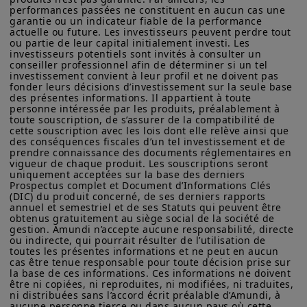
américain. Par conséquent, aucun produit d'investissement ne
performances passées ne constituent en aucun cas une 
peut être offert ou vendu directement ou indirectement aux
garantie ou un indicateur fiable de la performance 
États-Unis d'Amérique (y compris dans les territoires et
actuelle ou future. Les investisseurs peuvent perdre tout 
Pour 2026 :
possessions américains), aux résidents et citoyens des États-
ou partie de leur capital initialement investi. Les 
Unis d'Amérique ou à des « Ressortissants des États-Unis ». Si
investisseurs potentiels sont invités à consulter un 
conseiller professionnel afin de déterminer si un tel 
vous êtes un « Ressortissant des États-Unis », vous n'êtes pas
L’environnement économique reste
investissement convient à leur profil et ne doivent pas 
autorisé à accéder à ce site et vous êtes invité à vous
favorable aux marchés du crédit.
Nous
fonder leurs décisions d’investissement sur la seule base 
connecter à amundi.com/usinvestors.
des présentes informations. Il appartient à toute 
anticipons une croissance proche de 2 %
personne intéressée par les produits, préalablement à 
Les informations disponibles sur ce site sont fournies à titre
toute souscription, de s’assurer de la compatibilité de 
aux États Unis et une stabilisation
informatif seulement. Aucune information fournie ne constitue
cette souscription avec les lois dont elle relève ainsi que 
une offre d’achat, une sollicitation de vente de titres, un conseil
des conséquences fiscales d’un tel investissement et de 
autour de 1 % dans la zone euro. Nous
d’investissement quant à l'achat ou à la vente d’un titre, une
prendre connaissance des documents réglementaires en 
estimons que la Fed poursuivra son
offre ou une sollicitation par Amundi Canada ou une de ses
vigueur de chaque produit. Les souscriptions seront 
uniquement acceptées sur la base des derniers 
sociétés affiliées de fournir un conseil d'investissement ou un
cycle de baisses de taux, le taux
Prospectus complet et Document d’Informations Clés 
service financier, juridique, fiscal ou de placement ni d’acheter
(DIC) du produit concerné, de ses derniers rapports 
terminal s’établissant autour de 3,25 %.
ou vendre des titres ou d’autres instruments financiers. Les
annuel et semestriel et de ses Statuts qui peuvent être 
informations contenues sur ce site proviennent d’Amundi
La BCE maintient actuellement ses taux
obtenus gratuitement au siège social de la société de 
Canada ou de sources considérées comme fiables par Amundi
gestion. Amundi n’accepte aucune responsabilité, directe 
à 2 % mais conserve des marges de
Canada. Amundi Canada n’a pas vérifié indépendamment cette
ou indirecte, qui pourrait résulter de l’utilisation de 
information, ni n’a mené d’enquête à son égard. Ni Amundi
toutes les présentes informations et ne peut en aucun 
manœuvre si la croissance ou l’inflation
Canada, ni ses sociétés affiliées, associés, administrateurs,
cas être tenue responsable pour toute décision prise sur 
venaient à trop faiblir en 2026.
la base de ces informations. Ces informations ne doivent 
dirigeants, mandataires, employés ni ses représentants ne
être ni copiées, ni reproduites, ni modifiées, ni traduites, 
garantissent ni ne déclarent, implicitement ou explicitement,
ni distribuées sans l’accord écrit préalable d’Amundi, à 
que les informations fournies sur ce site est exacte, complète
Des fondamentaux solides et une
aucune personne tierce ou dans aucun pays où cette 