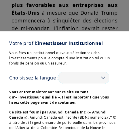
plus favorables aux entreprises aux
États-Unis
à mesure que Donald Trump
commencera à s’inquiéter des élections
de mi-mandat. L’inflation devrait rester
incertaine en raison des changements
Votre profil:
Investisseur institutionnel
de politique commerciale, de la position
budgétaire et de l’immigration. Cela
Vous êtes un institutionnel ou vous sélectionnez des
investissements pour le compte d'une institution tel qu'un
pourrait retarder le cycle
fonds de pension ou un assureur.
d’assouplissement de la Fed, tandis que
les autres banques centrales devraient
Choisissez la langue :
disposer d’une plus grande flexibilité
Afficher plus
pour agir.
Vous entrez maintenant sur ce site en tant
qu’« investisseur qualifié ». Il est important que vous
Nous anticipons donc une augmentation
lisiez cette page avant de continuer.
des opérations et des transactions, bien
Ce site est fourni par Amundi Canada Inc. (« Amundi
Canada »)
que modérée, accompagnée d’une
. Amundi Canada est inscrite (BDNI numéro 27710)
à titre de : (1) gestionnaire de portefeuille dans les provinces
Ces informations sont destinées exclusivement aux 
reprise progressive de l’appétit pour le
de l'Alberta, de la Colombie-Britannique, de la Nouvelle-