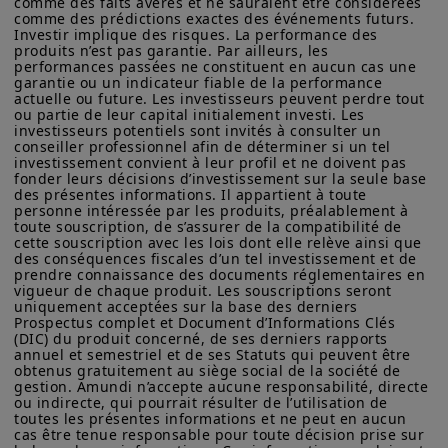
comme les fonds « evergreen » ou les
comme des faits avérés et ne sauraient être considérées 
mobilières des États-Unis ou de toute autre loi d’un État
comme des prédictions exactes des événements futurs. 
fonds secondaires, afin d’offrir
américain. Par conséquent, aucun produit d'investissement ne
Investir implique des risques. La performance des 
peut être offert ou vendu directement ou indirectement aux
produits n’est pas garantie. Par ailleurs, les 
davantage de liquidités et des
performances passées ne constituent en aucun cas une 
États-Unis d'Amérique (y compris dans les territoires et
allocations plus dynamiques. La
garantie ou un indicateur fiable de la performance 
possessions américains), aux résidents et citoyens des États-
actuelle ou future. Les investisseurs peuvent perdre tout 
Unis d'Amérique ou à des « Ressortissants des États-Unis ». Si
sélectivité sera le mot d’ordre dans un
ou partie de leur capital initialement investi. Les 
vous êtes un « Ressortissant des États-Unis », vous n'êtes pas
investisseurs potentiels sont invités à consulter un 
contexte marqué par d’énormes flux de
autorisé à accéder à ce site et vous êtes invité à vous
conseiller professionnel afin de déterminer si un tel 
connecter à amundi.com/usinvestors.
capitaux vers ces marchés.
investissement convient à leur profil et ne doivent pas 
fonder leurs décisions d’investissement sur la seule base 
Les informations disponibles sur ce site sont fournies à titre
des présentes informations. Il appartient à toute 
informatif seulement. Aucune information fournie ne constitue
personne intéressée par les produits, préalablement à 
toute souscription, de s’assurer de la compatibilité de 
une offre d’achat, une sollicitation de vente de titres, un conseil
En savoir plus
cette souscription avec les lois dont elle relève ainsi que 
d’investissement quant à l'achat ou à la vente d’un titre, une
des conséquences fiscales d’un tel investissement et de 
offre ou une sollicitation par Amundi Canada ou une de ses
prendre connaissance des documents réglementaires en 
sociétés affiliées de fournir un conseil d'investissement ou un
vigueur de chaque produit. Les souscriptions seront 
service financier, juridique, fiscal ou de placement ni d’acheter
uniquement acceptées sur la base des derniers 
ou vendre des titres ou d’autres instruments financiers. Les
Prospectus complet et Document d’Informations Clés 
informations contenues sur ce site proviennent d’Amundi
(DIC) du produit concerné, de ses derniers rapports 
Canada ou de sources considérées comme fiables par Amundi
annuel et semestriel et de ses Statuts qui peuvent être 
obtenus gratuitement au siège social de la société de 
Canada. Amundi Canada n’a pas vérifié indépendamment cette
gestion. Amundi n’accepte aucune responsabilité, directe 
information, ni n’a mené d’enquête à son égard. Ni Amundi
ou indirecte, qui pourrait résulter de l’utilisation de 
Canada, ni ses sociétés affiliées, associés, administrateurs,
toutes les présentes informations et ne peut en aucun 
dirigeants, mandataires, employés ni ses représentants ne
cas être tenue responsable pour toute décision prise sur 
garantissent ni ne déclarent, implicitement ou explicitement,