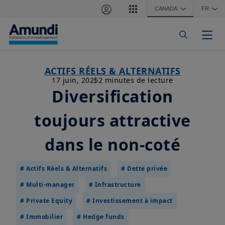
Aller au contenu principal
CANADA
FR
❯
❯
Togg
ACTIFS RÉELS & ALTERNATIFS
17 juin, 2025
2 minutes de lecture
Diversification
toujours attractive
dans le non-coté
# Actifs Réels & Alternatifs
# Dette privée
# Multi-manager
# Infrastructure
# Private Equity
# Investissement à impact
# Immobilier
# Hedge funds