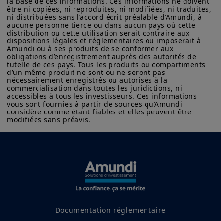
la base de ces informations. Ces informations ne doivent 
que les informations fournies sur ce site est exacte, complète
être ni copiées, ni reproduites, ni modifiées, ni traduites, 
ou à jour. Amundi Canada décline toute responsabilité liée aux
ni distribuées sans l’accord écrit préalable d’Amundi, à 
informations contenues sur ce site web.
aucune personne tierce ou dans aucun pays où cette 
distribution ou cette utilisation serait contraire aux 
dispositions légales et réglementaires ou imposerait à 
Les informations ne visent pas à être distribuées ni à être
Amundi ou à ses produits de se conformer aux 
utilisées par une personne ou entité dans une juridiction où
obligations d’enregistrement auprès des autorités de 
cette distribution ou utilisation contreviendrait à la loi ou à la
tutelle de ces pays. Tous les produits ou compartiments 
réglementation applicables, ou qui imposerait à Amundi
d’un même produit ne sont ou ne seront pas 
Canada ou à ses affiliés l’obligation de se conformer aux
nécessairement enregistrés ou autorisés à la 
obligations d’inscription ou de prospectus de ces juridictions.
commercialisation dans toutes les juridictions, ni 
accessibles à tous les investisseurs. Ces informations 
Les informations ne peuvent, sans l'autorisation écrite
vous sont fournies à partir de sources qu’Amundi 
préalable d'Amundi Canada, être copiées, reproduites,
considère comme étant fiables et elles peuvent être 
modifiées sans préavis.
modifiées ou distribuées à une tierce personne ou entité dans
quelque pays que ce soit.
L'investissement comporte des risques. Les performances
Lire l'article complet sur
passées ne garantissent ni n'indiquent les rendements futurs.
La valeur d'un investissement dans une valeur mobilière ou un
Amundi Research Center
produit financier peut fluctuer en raison, notamment, des
conditions du marché, des prévisions économiques, du marché
boursier, du marché obligataire ou des tendances
économiques.
Documentation réglementaire