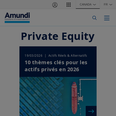
Aller au contenu principal
CANADA
FR
❯
❯
Togg
Private Equity
| Actifs Réels & Alternatifs
19/03/2026
10 thèmes clés pour les
actifs privés en 2026