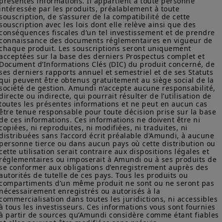
présentes informations. Il appartient à toute personne 
ou résidents des États-Unis d’Amérique ou à des
intéressée par les produits, préalablement à toute 
« Ressortissants des États-Unis » (
U.S. Persons
) au sens du
souscription, de s’assurer de la compatibilité de cette 
« Règlement S » de la
Securities and Exchange Commission
en
souscription avec les lois dont elle relève ainsi que des 
vertu de la loi américaine
Securities Act of 1933
. Les produits
conséquences fiscales d’un tel investissement et de prendre 
d'investissement décrits sur ce site web ne sont pas
connaissance des documents réglementaires en vigueur de 
chaque produit. Les souscriptions seront uniquement 
enregistrés en vertu des lois fédérales sur les valeurs
acceptées sur la base des derniers Prospectus complet et 
mobilières des États-Unis ou de toute autre loi d’un État
Document d’Informations Clés (DIC) du produit concerné, de 
américain. Par conséquent, aucun produit d'investissement ne
ses derniers rapports annuel et semestriel et de ses Statuts 
peut être offert ou vendu directement ou indirectement aux
qui peuvent être obtenus gratuitement au siège social de la 
États-Unis d'Amérique (y compris dans les territoires et
société de gestion. Amundi n’accepte aucune responsabilité, 
possessions américains), aux résidents et citoyens des États-
directe ou indirecte, qui pourrait résulter de l’utilisation de 
Unis d'Amérique ou à des « Ressortissants des États-Unis ». Si
toutes les présentes informations et ne peut en aucun cas 
vous êtes un « Ressortissant des États-Unis », vous n'êtes pas
être tenue responsable pour toute décision prise sur la base 
de ces informations. Ces informations ne doivent être ni 
autorisé à accéder à ce site et vous êtes invité à vous
copiées, ni reproduites, ni modifiées, ni traduites, ni 
connecter à amundi.com/usinvestors.
distribuées sans l’accord écrit préalable d’Amundi, à aucune 
personne tierce ou dans aucun pays où cette distribution ou 
Les informations disponibles sur ce site sont fournies à titre
cette utilisation serait contraire aux dispositions légales et 
informatif seulement. Aucune information fournie ne constitue
réglementaires ou imposerait à Amundi ou à ses produits de 
une offre d’achat, une sollicitation de vente de titres, un conseil
se conformer aux obligations d’enregistrement auprès des 
d’investissement quant à l'achat ou à la vente d’un titre, une
autorités de tutelle de ces pays. Tous les produits ou 
offre ou une sollicitation par Amundi Canada ou une de ses
compartiments d’un même produit ne sont ou ne seront pas 
sociétés affiliées de fournir un conseil d'investissement ou un
nécessairement enregistrés ou autorisés à la 
commercialisation dans toutes les juridictions, ni accessibles 
service financier, juridique, fiscal ou de placement ni d’acheter
à tous les investisseurs. Ces informations vous sont fournies 
ou vendre des titres ou d’autres instruments financiers. Les
à partir de sources qu’Amundi considère comme étant fiables 
informations contenues sur ce site proviennent d’Amundi