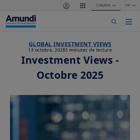
Aller au contenu principal
CANADA
FR
❯
❯
Togg
GLOBAL INVESTMENT VIEWS
13 octobre, 2025
5 minutes de lecture
Investment Views -
Octobre 2025