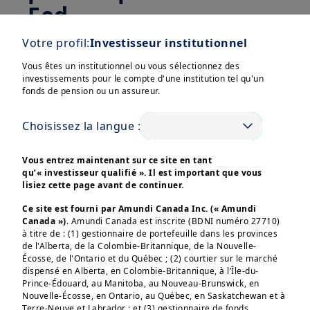
Fed
Votre profil:
Investisseur institutionnel
Les rendements obligataires américains
ont baissé ces deux derniers mois et l’or
Vous êtes un institutionnel ou vous sélectionnez des
investissements pour le compte d'une institution tel qu'un
a atteint des niveaux records. Les
Afficher plus
fonds de pension ou un assureur.
actions mondiales et américaines ont
également atteint de nouveaux
Choisissez la langue :
sommets grâce aux anticipations de
poursuite de la
vigueur de l’économie
Vous entrez maintenant sur ce site en tant
qu’« investisseur qualifié ». Il est important que vous
américaine, du cycle
Ces informations sont destinées exclusivement aux 
lisiez cette page avant de continuer.
investisseurs “Professionnels” au sens de la Directive 
d’assouplissement monétaire, de la
2004/39/CE du 21 avril 2004 « MIF »  et des articles 314-4 
Ce site est fourni par Amundi Canada Inc. (« Amundi
et suivants du Règlement Général de l’AMF. Elles ne 
résilience des bénéfices
et de la
Canada »)
. Amundi Canada est inscrite (BDNI numéro 27710)
s’adressent pas au grand public ou aux particuliers non-
dynamique alimentée par l’IA. Nous
professionnels au sens de toute règlementation locale, ni 
à titre de : (1) gestionnaire de portefeuille dans les provinces
aux “US Persons”, telle que cette expression est définie 
de l'Alberta, de la Colombie-Britannique, de la Nouvelle-
voyons ici une contradiction inhérente,
par la «Regulation S» de la Securities and Exchange 
Écosse, de l'Ontario et du Québec ; (2) courtier sur le marché
Commission en vertu du U.S. Securities Act de 1933. 

mais sommes d’accord en ce qui
dispensé en Alberta, en Colombie-Britannique, à l’Île-du-
Prince-Édouard, au Manitoba, au Nouveau-Brunswick, en
concerne l‘assouplissement monétaire.
Les informations non-contractuelles ne constituent en 
Nouvelle-Écosse, en Ontario, au Québec, en Saskatchewan et à
aucun cas une offre d’achat, une sollicitation de vente ou 
La contradiction réside dans le fait
Terre-Neuve et Labrador ; et (3) gestionnaire de fonds