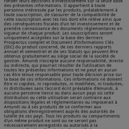
fonder leurs décisions d’investissement sur la seule base 
Unis d'Amérique ou à des « Ressortissants des États-Unis ». Si
étrange de ralentissement de la
des présentes informations. Il appartient à toute 
vous êtes un « Ressortissant des États-Unis », vous n'êtes pas
personne intéressée par les produits, préalablement à 
croissance économique aux États-Unis
toute souscription, de s’assurer de la compatibilité de 
autorisé à accéder à ce site et vous êtes invité à vous
cette souscription avec les lois dont elle relève ainsi que 
connecter à amundi.com/usinvestors.
et de niveaux record pour certains actifs
des conséquences fiscales d’un tel investissement et de 
risqués. Dans la zone euro, l’impact des
prendre connaissance des documents réglementaires en 
Les informations disponibles sur ce site sont fournies à titre
vigueur de chaque produit. Les souscriptions seront 
informatif seulement. Aucune information fournie ne constitue
droits de douane américains et de la
uniquement acceptées sur la base des derniers 
une offre d’achat, une sollicitation de vente de titres, un conseil
Prospectus complet et Document d’Informations Clés 
relance budgétaire allemande sur la
d’investissement quant à l'achat ou à la vente d’un titre, une
(DIC) du produit concerné, de ses derniers rapports 
offre ou une sollicitation par Amundi Canada ou une de ses
croissance reste à déterminer. Dans ce
annuel et semestriel et de ses Statuts qui peuvent être 
sociétés affiliées de fournir un conseil d'investissement ou un
obtenus gratuitement au siège social de la société de 
contexte, la Fed a entamé son cycle de
gestion. Amundi n’accepte aucune responsabilité, directe 
service financier, juridique, fiscal ou de placement ni d’acheter
ou indirecte, qui pourrait résulter de l’utilisation de 
ou vendre des titres ou d’autres instruments financiers. Les
baisse de taux, malgré l’absence de
toutes les présentes informations et ne peut en aucun 
informations contenues sur ce site proviennent d’Amundi
cas être tenue responsable pour toute décision prise sur 
signes de récession. Même la BCE, qui
Canada ou de sources considérées comme fiables par Amundi
la base de ces informations. Ces informations ne doivent 
Canada. Amundi Canada n’a pas vérifié indépendamment cette
devrait rester dépendante des données
être ni copiées, ni reproduites, ni modifiées, ni traduites, 
information, ni n’a mené d’enquête à son égard. Ni Amundi
ni distribuées sans l’accord écrit préalable d’Amundi, à 
économiques, réduira probablement ses
Canada, ni ses sociétés affiliées, associés, administrateurs,
aucune personne tierce ou dans aucun pays où cette 
dirigeants, mandataires, employés ni ses représentants ne
distribution ou cette utilisation serait contraire aux 
taux directeurs à l’approche de la fin de
dispositions légales et réglementaires ou imposerait à 
garantissent ni ne déclarent, implicitement ou explicitement,
l’année.
Amundi ou à ses produits de se conformer aux 
que les informations fournies sur ce site est exacte, complète
obligations d’enregistrement auprès des autorités de 
ou à jour. Amundi Canada décline toute responsabilité liée aux
tutelle de ces pays. Tous les produits ou compartiments 
informations contenues sur ce site web.
d’un même produit ne sont ou ne seront pas 
nécessairement enregistrés ou autorisés à la 
Un brin de prudence
Les informations ne visent pas à être distribuées ni à être