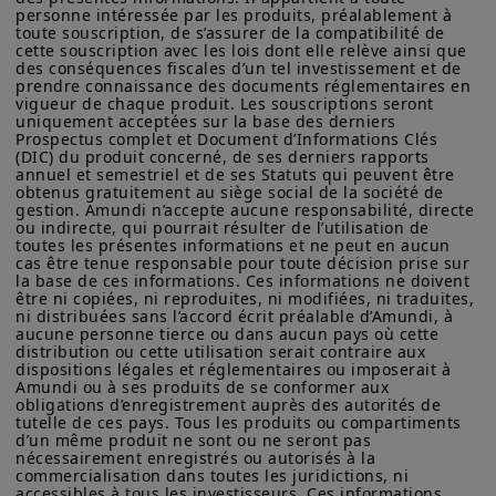
a accru la pression sur les
Unis d'Amérique ou à des « Ressortissants des États-Unis ». Si
personne intéressée par les produits, préalablement à 
vous êtes un « Ressortissant des États-Unis », vous n'êtes pas
obligations d'État françaises (OAT), le
toute souscription, de s’assurer de la compatibilité de 
autorisé à accéder à ce site et vous êtes invité à vous
cette souscription avec les lois dont elle relève ainsi que 
spread OAT-Bund s'élargissant à
connecter à amundi.com/usinvestors.
des conséquences fiscales d’un tel investissement et de 
prendre connaissance des documents réglementaires en 
environ 80 points de base. La
Les informations disponibles sur ce site sont fournies à titre
vigueur de chaque produit. Les souscriptions seront 
volatilité des spreads et la « prime
uniquement acceptées sur la base des derniers 
informatif seulement. Aucune information fournie ne constitue
Prospectus complet et Document d’Informations Clés 
une offre d’achat, une sollicitation de vente de titres, un conseil
de risque politique » de 20 à 25
(DIC) du produit concerné, de ses derniers rapports 
d’investissement quant à l'achat ou à la vente d’un titre, une
annuel et semestriel et de ses Statuts qui peuvent être 
points de base par rapport à leur
offre ou une sollicitation par Amundi Canada ou une de ses
obtenus gratuitement au siège social de la société de 
sociétés affiliées de fournir un conseil d'investissement ou un
juste valeur actuellement intégrée
gestion. Amundi n’accepte aucune responsabilité, directe 
service financier, juridique, fiscal ou de placement ni d’acheter
ou indirecte, qui pourrait résulter de l’utilisation de 
dans les cours devraient persister
ou vendre des titres ou d’autres instruments financiers. Les
toutes les présentes informations et ne peut en aucun 
informations contenues sur ce site proviennent d’Amundi
cas être tenue responsable pour toute décision prise sur 
jusqu'à ce que la situation politique
la base de ces informations. Ces informations ne doivent 
Canada ou de sources considérées comme fiables par Amundi
soit plus claire, même si les marchés
être ni copiées, ni reproduites, ni modifiées, ni traduites, 
Canada. Amundi Canada n’a pas vérifié indépendamment cette
ni distribuées sans l’accord écrit préalable d’Amundi, à 
information, ni n’a mené d’enquête à son égard. Ni Amundi
des obligations d'État françaises
aucune personne tierce ou dans aucun pays où cette 
Canada, ni ses sociétés affiliées, associés, administrateurs,
distribution ou cette utilisation serait contraire aux 
entrent dans cette phase plutôt en
dirigeants, mandataires, employés ni ses représentants ne
dispositions légales et réglementaires ou imposerait à 
garantissent ni ne déclarent, implicitement ou explicitement,
Amundi ou à ses produits de se conformer aux 
position de force, grâce à une
que les informations fournies sur ce site est exacte, complète
obligations d’enregistrement auprès des autorités de 
liquidité élevée et à la politique
ou à jour. Amundi Canada décline toute responsabilité liée aux
tutelle de ces pays. Tous les produits ou compartiments 
d’un même produit ne sont ou ne seront pas 
informations contenues sur ce site web.
accommodante de la Banque
nécessairement enregistrés ou autorisés à la 
commercialisation dans toutes les juridictions, ni 
centrale européenne (BCE).
Les informations ne visent pas à être distribuées ni à être
accessibles à tous les investisseurs. Ces informations 