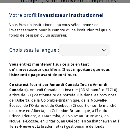
budget ; si un nouveau budget n'est
pas adopté, le budget de l'année
Votre profil:
Investisseur institutionnel
précédente reste en vigueur par
décret jusqu'à l'adoption d'une
Vous êtes un institutionnel ou vous sélectionnez des
investissements pour le compte d'une institution tel qu'un
nouvelle loi de finances.
Afficher plus
fonds de pension ou un assureur.
Choisissez la langue :
Perspectives pour l'économie et la
dette françaises :
la croissance
Vous entrez maintenant sur ce site en tant
économique de la France devrait
Ces informations sont destinées exclusivement aux 
qu’« investisseur qualifié ». Il est important que vous
investisseurs “Professionnels” au sens de la Directive 
s'améliorer légèrement, soutenue
lisiez cette page avant de continuer.
2004/39/CE du 21 avril 2004 « MIF »  et des articles 314-4 
par une consommation et des
et suivants du Règlement Général de l’AMF. Elles ne 
Ce site est fourni par Amundi Canada Inc. (« Amundi
s’adressent pas au grand public ou aux particuliers non-
Canada »)
. Amundi Canada est inscrite (BDNI numéro 27710)
investissements plus soutenus,
professionnels au sens de toute règlementation locale, ni 
à titre de : (1) gestionnaire de portefeuille dans les provinces
aux “US Persons”, telle que cette expression est définie 
même si l'incertitude politique
de l'Alberta, de la Colombie-Britannique, de la Nouvelle-
par la «Regulation S» de la Securities and Exchange 
Écosse, de l'Ontario et du Québec ; (2) courtier sur le marché
Commission en vertu du U.S. Securities Act de 1933. 

pourrait peser sur la confiance. Alors
dispensé en Alberta, en Colombie-Britannique, à l’Île-du-
que la dette publique devrait
Les informations non-contractuelles ne constituent en 
Prince-Édouard, au Manitoba, au Nouveau-Brunswick, en
aucun cas une offre d’achat, une sollicitation de vente ou 
Nouvelle-Écosse, en Ontario, au Québec, en Saskatchewan et à
augmenter en raison de déficits
un conseil en investissement dans les OPCVM, fonds et 
Terre-Neuve et Labrador ; et (3) gestionnaire de fonds
SICAV (les “produits”) d’Amundi ou de l’une de ses 