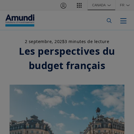
Aller au contenu principal
CANADA
FR
❯
❯
Togg
2 septembre, 2025
3 minutes de lecture
Les perspectives du
budget français