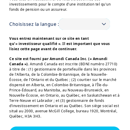
investissements pour le compte d'une institution tel qu'un
fonds de pension ou un assureur.
Choisissez la langue :
Vous entrez maintenant sur ce site en tant
qu’« investisseur qualifié ». Il est important que vous
Ces informations sont destinées exclusivement aux 
lisiez cette page avant de continuer.
investisseurs “Professionnels” au sens de la Directive 
2004/39/CE du 21 avril 2004 « MIF »  et des articles 314-4 et 
Ce site est fourni par Amundi Canada Inc. (« Amundi
suivants du Règlement Général de l’AMF. Elles ne s’adressent 
pas au grand public ou aux particuliers non-professionnels 
Canada »)
. Amundi Canada est inscrite (BDNI numéro 27710)
au sens de toute règlementation locale, ni aux “US Persons”, 
à titre de : (1) gestionnaire de portefeuille dans les provinces
telle que cette expression est définie par la «Regulation S» de
de l'Alberta, de la Colombie-Britannique, de la Nouvelle-
la Securities and Exchange Commission en vertu du U.S. 
Écosse, de l'Ontario et du Québec ; (2) courtier sur le marché
Securities Act de 1933. 

dispensé en Alberta, en Colombie-Britannique, à l’Île-du-
Prince-Édouard, au Manitoba, au Nouveau-Brunswick, en
Les informations non-contractuelles ne constituent en aucun 
Nouvelle-Écosse, en Ontario, au Québec, en Saskatchewan et à
cas une offre d’achat, une sollicitation de vente ou un conseil 
Terre-Neuve et Labrador ; et (3) gestionnaire de fonds
en investissement dans les OPCVM, fonds et SICAV (les 
“produits”) d’Amundi ou de l’une de ses sociétés affiliées (« 
d’investissement en Ontario et au Québec. Son siège social est
Amundi »).

situé au 2000, avenue McGill College, bureau 1920, Montréal,
Québec, H3A 3H3.
Rien ne garantit que les considérations ESG amélioreront la 
stratégie d’investissement ou la performance d’un fonds.

Vous vous connectez à ce site en tant qu’ « investisseur