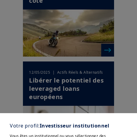
coté
| Actifs Réels & Alternatifs
12/05/2025
Libérer le potentiel des
leveraged loans
européens
Votre profil:
Investisseur institutionnel
Vous êtes un institutionnel ou vous sélectionnez des