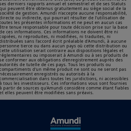
Les informations disponibles sur ce site sont fournies à titre
ses derniers rapports annuel et semestriel et de ses Statuts 
informatif seulement. Aucune information fournie ne constitue
qui peuvent être obtenus gratuitement au siège social de la 
une offre d’achat, une sollicitation de vente de titres, un conseil
société de gestion. Amundi n’accepte aucune responsabilité, 
d’investissement quant à l'achat ou à la vente d’un titre, une
directe ou indirecte, qui pourrait résulter de l’utilisation de 
offre ou une sollicitation par Amundi Canada ou une de ses
toutes les présentes informations et ne peut en aucun cas 
être tenue responsable pour toute décision prise sur la base 
sociétés affiliées de fournir un conseil d'investissement ou un
de ces informations. Ces informations ne doivent être ni 
service financier, juridique, fiscal ou de placement ni d’acheter
copiées, ni reproduites, ni modifiées, ni traduites, ni 
ou vendre des titres ou d’autres instruments financiers. Les
distribuées sans l’accord écrit préalable d’Amundi, à aucune 
informations contenues sur ce site proviennent d’Amundi
personne tierce ou dans aucun pays où cette distribution ou 
Canada ou de sources considérées comme fiables par Amundi
cette utilisation serait contraire aux dispositions légales et 
Canada. Amundi Canada n’a pas vérifié indépendamment cette
réglementaires ou imposerait à Amundi ou à ses produits de 
information, ni n’a mené d’enquête à son égard. Ni Amundi
se conformer aux obligations d’enregistrement auprès des 
Canada, ni ses sociétés affiliées, associés, administrateurs,
autorités de tutelle de ces pays. Tous les produits ou 
compartiments d’un même produit ne sont ou ne seront pas 
dirigeants, mandataires, employés ni ses représentants ne
nécessairement enregistrés ou autorisés à la 
garantissent ni ne déclarent, implicitement ou explicitement,
commercialisation dans toutes les juridictions, ni accessibles 
que les informations fournies sur ce site est exacte, complète
à tous les investisseurs. Ces informations vous sont fournies 
ou à jour. Amundi Canada décline toute responsabilité liée aux
à partir de sources qu’Amundi considère comme étant fiables 
informations contenues sur ce site web.
et elles peuvent être modifiées sans préavis.
Les informations ne visent pas à être distribuées ni à être
utilisées par une personne ou entité dans une juridiction où
cette distribution ou utilisation contreviendrait à la loi ou à la
réglementation applicables, ou qui imposerait à Amundi
Canada ou à ses affiliés l’obligation de se conformer aux
obligations d’inscription ou de prospectus de ces juridictions.