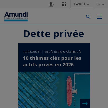
Aller au contenu principal
CANADA
FR
❯
❯
Togg
Dette privée
| Actifs Réels & Alternatifs
19/03/2026
10 thèmes clés pour les
actifs privés en 2026