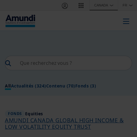
Aller au contenu principal
CANADA
FR
❯
❯
Togg
All
Actualités
(324)
Contenu
(70)
Fonds
(3)
Equities
FONDS
AMUNDI CANADA GLOBAL HIGH INCOME &
LOW VOLATILITY EQUITY TRUST