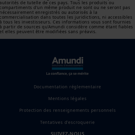
L'investissement comporte des risques. Les performances
autorités de tutelle de ces pays. Tous les produits ou 
passées ne garantissent ni n'indiquent les rendements futurs.
compartiments d’un même produit ne sont ou ne seront pas 
La valeur d'un investissement dans une valeur mobilière ou un
nécessairement enregistrés ou autorisés à la 
produit financier peut fluctuer en raison, notamment, des
commercialisation dans toutes les juridictions, ni accessibles 
à tous les investisseurs. Ces informations vous sont fournies 
conditions du marché, des prévisions économiques, du marché
à partir de sources qu’Amundi considère comme étant fiables 
boursier, du marché obligataire ou des tendances
et elles peuvent être modifiées sans préavis.
économiques.
Documentation réglementaire
Mentions légales
Protection des renseignements personnels
Tentatives d'escroquerie
SUIVEZ-NOUS