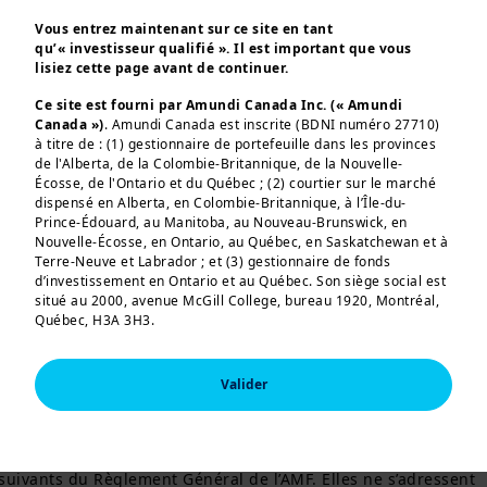
tendances économiques en évolution.
Vous entrez maintenant sur ce site en tant
qu’« investisseur qualifié ». Il est important que vous
lisiez cette page avant de continuer.
Les actions japonaises toujours en tête
ACTUALITÉS
Ce site est fourni par Amundi Canada Inc. (« Amundi
Explorez le marché lucratif des actions
Canada »)
. Amundi Canada est inscrite (BDNI numéro 27710)
japonaises pour les investisseurs
à titre de : (1) gestionnaire de portefeuille dans les provinces
de l'Alberta, de la Colombie-Britannique, de la Nouvelle-
internationaux. Profitez de la reprise des
Écosse, de l'Ontario et du Québec ; (2) courtier sur le marché
bénéfices, des réformes d'entreprise et des
dispensé en Alberta, en Colombie-Britannique, à l’Île-du-
négociations salariales.
Prince-Édouard, au Manitoba, au Nouveau-Brunswick, en
Nouvelle-Écosse, en Ontario, au Québec, en Saskatchewan et à
Terre-Neuve et Labrador ; et (3) gestionnaire de fonds
d’investissement en Ontario et au Québec. Son siège social est
Pagination
…
Page courante
1
Page
Page
Page
Page
Page
Page
Page
Page
Page suivant
Dernière
2
3
4
5
6
7
8
9
››
Dernier
situé au 2000, avenue McGill College, bureau 1920, Montréal,
Québec, H3A 3H3.
»
Vous vous connectez à ce site en tant qu’ « investisseur
qualifié », tel que défini dans le Règlement 45-106 sur les
Valider
dispenses de prospectus, et vous résidez au Canada ou
vous accédez au site depuis le Canada. Si vous n'êtes pas
Ces informations sont destinées exclusivement aux 
un « investisseur qualifié », nous vous invitons à quitter ce
investisseurs “Professionnels” au sens de la Directive 
site. De plus, si vous venez d'un pays disposant d'un site
2004/39/CE du 21 avril 2004 « MIF »  et des articles 314-4 et 
« Amundi » dédié qui n'est pas ce site, nous vous invitons à
suivants du Règlement Général de l’AMF. Elles ne s’adressent 