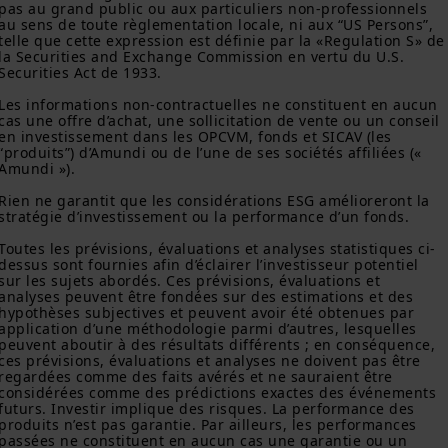
accéder au site de votre pays.
pas au grand public ou aux particuliers non-professionnels 
au sens de toute règlementation locale, ni aux “US Persons”, 
telle que cette expression est définie par la «Regulation S» de
Plus particulièrement, ce site N’EST PAS destiné aux citoyens
la Securities and Exchange Commission en vertu du U.S. 
ou résidents des États-Unis d’Amérique ou à des
Securities Act de 1933. 

« Ressortissants des États-Unis » (
U.S. Persons
) au sens du
« Règlement S » de la
Securities and Exchange Commission
en
Les informations non-contractuelles ne constituent en aucun 
vertu de la loi américaine
Securities Act of 1933
. Les produits
cas une offre d’achat, une sollicitation de vente ou un conseil 
d'investissement décrits sur ce site web ne sont pas
en investissement dans les OPCVM, fonds et SICAV (les 
enregistrés en vertu des lois fédérales sur les valeurs
“produits”) d’Amundi ou de l’une de ses sociétés affiliées (« 
mobilières des États-Unis ou de toute autre loi d’un État
Amundi »).

américain. Par conséquent, aucun produit d'investissement ne
Rien ne garantit que les considérations ESG amélioreront la 
peut être offert ou vendu directement ou indirectement aux
stratégie d’investissement ou la performance d’un fonds.

États-Unis d'Amérique (y compris dans les territoires et
possessions américains), aux résidents et citoyens des États-
Toutes les prévisions, évaluations et analyses statistiques ci-
Unis d'Amérique ou à des « Ressortissants des États-Unis ». Si
dessus sont fournies afin d’éclairer l’investisseur potentiel 
vous êtes un « Ressortissant des États-Unis », vous n'êtes pas
sur les sujets abordés. Ces prévisions, évaluations et 
autorisé à accéder à ce site et vous êtes invité à vous
analyses peuvent être fondées sur des estimations et des 
connecter à amundi.com/usinvestors.
hypothèses subjectives et peuvent avoir été obtenues par 
application d’une méthodologie parmi d’autres, lesquelles 
peuvent aboutir à des résultats différents ; en conséquence, 
Les informations disponibles sur ce site sont fournies à titre
ces prévisions, évaluations et analyses ne doivent pas être 
informatif seulement. Aucune information fournie ne constitue
regardées comme des faits avérés et ne sauraient être 
une offre d’achat, une sollicitation de vente de titres, un conseil
considérées comme des prédictions exactes des événements 
d’investissement quant à l'achat ou à la vente d’un titre, une
futurs. Investir implique des risques. La performance des 
offre ou une sollicitation par Amundi Canada ou une de ses
produits n’est pas garantie. Par ailleurs, les performances 
sociétés affiliées de fournir un conseil d'investissement ou un
passées ne constituent en aucun cas une garantie ou un 