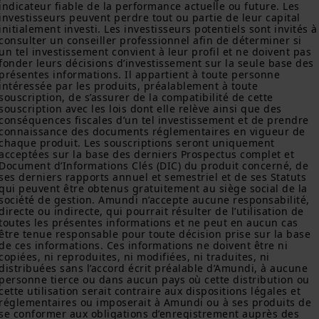
service financier, juridique, fiscal ou de placement ni d’acheter
indicateur fiable de la performance actuelle ou future. Les 
ou vendre des titres ou d’autres instruments financiers. Les
investisseurs peuvent perdre tout ou partie de leur capital 
initialement investi. Les investisseurs potentiels sont invités à
informations contenues sur ce site proviennent d’Amundi
consulter un conseiller professionnel afin de déterminer si 
Canada ou de sources considérées comme fiables par Amundi
un tel investissement convient à leur profil et ne doivent pas 
Canada. Amundi Canada n’a pas vérifié indépendamment cette
fonder leurs décisions d’investissement sur la seule base des 
information, ni n’a mené d’enquête à son égard. Ni Amundi
présentes informations. Il appartient à toute personne 
Canada, ni ses sociétés affiliées, associés, administrateurs,
intéressée par les produits, préalablement à toute 
dirigeants, mandataires, employés ni ses représentants ne
souscription, de s’assurer de la compatibilité de cette 
garantissent ni ne déclarent, implicitement ou explicitement,
souscription avec les lois dont elle relève ainsi que des 
que les informations fournies sur ce site est exacte, complète
conséquences fiscales d’un tel investissement et de prendre 
connaissance des documents réglementaires en vigueur de 
ou à jour. Amundi Canada décline toute responsabilité liée aux
chaque produit. Les souscriptions seront uniquement 
informations contenues sur ce site web.
acceptées sur la base des derniers Prospectus complet et 
Document d’Informations Clés (DIC) du produit concerné, de 
Les informations ne visent pas à être distribuées ni à être
ses derniers rapports annuel et semestriel et de ses Statuts 
utilisées par une personne ou entité dans une juridiction où
qui peuvent être obtenus gratuitement au siège social de la 
cette distribution ou utilisation contreviendrait à la loi ou à la
société de gestion. Amundi n’accepte aucune responsabilité, 
réglementation applicables, ou qui imposerait à Amundi
directe ou indirecte, qui pourrait résulter de l’utilisation de 
Canada ou à ses affiliés l’obligation de se conformer aux
toutes les présentes informations et ne peut en aucun cas 
obligations d’inscription ou de prospectus de ces juridictions.
être tenue responsable pour toute décision prise sur la base 
de ces informations. Ces informations ne doivent être ni 
copiées, ni reproduites, ni modifiées, ni traduites, ni 
Les informations ne peuvent, sans l'autorisation écrite
distribuées sans l’accord écrit préalable d’Amundi, à aucune 
préalable d'Amundi Canada, être copiées, reproduites,
personne tierce ou dans aucun pays où cette distribution ou 
modifiées ou distribuées à une tierce personne ou entité dans
cette utilisation serait contraire aux dispositions légales et 
quelque pays que ce soit.
réglementaires ou imposerait à Amundi ou à ses produits de 
se conformer aux obligations d’enregistrement auprès des 