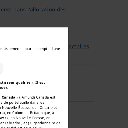
ents dans l'allocation des
enu des différences de trajectoires
nvestissements pour le compte d'une
on entre Trump et Biden en
tisseur qualifié ». Il est
nuer.
olitiques.
i Canada »)
. Amundi Canada est
re de portefeuille dans les
a Nouvelle-Écosse, de l'Ontario et
erta, en Colombie-Britannique, à
swick, en Nouvelle-Écosse, en
 la mi-avril.
t Labrador ; et (3) gestionnaire de