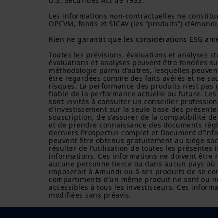
U.S. Securities Act de 1933. 

Les informations non-contractuelles ne constitue
OPCVM, fonds et SICAV (les “produits”) d’Amundi o
Rien ne garantit que les considérations ESG amél
Toutes les prévisions, évaluations et analyses sta
évaluations et analyses peuvent être fondées su
méthodologie parmi d’autres, lesquelles peuvent 
être regardées comme des faits avérés et ne sa
risques. La performance des produits n’est pas 
fiable de la performance actuelle ou future. Les 
sont invités à consulter un conseiller profession
d’investissement sur la seule base des présentes
souscription, de s’assurer de la compatibilité de
et de prendre connaissance des documents régl
derniers Prospectus complet et Document d’Infor
peuvent être obtenus gratuitement au siège socia
résulter de l’utilisation de toutes les présente
informations. Ces informations ne doivent être ni
aucune personne tierce ou dans aucun pays où cet
imposerait à Amundi ou à ses produits de se con
compartiments d’un même produit ne sont ou ne s
accessibles à tous les investisseurs. Ces inform
modifiées sans préavis.