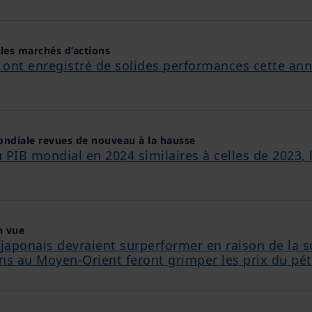
les marchés d’actions
 ont enregistré de solides performances cette an
ondiale revues de nouveau à la hausse
 PIB mondial en 2024 similaires à celles de 2023, 
n vue
aponais devraient surperformer en raison de la so
ns au Moyen-Orient feront grimper les prix du pét