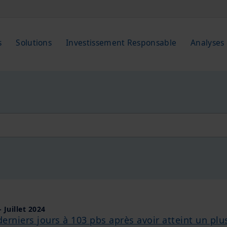
s
Solutions
Investissement Responsable
Analyses
 Juillet 2024
derniers jours à 103 pbs après avoir atteint un plu