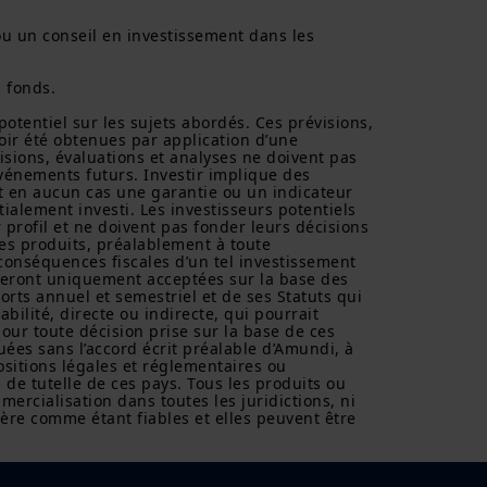
cal ou de placement ni d’acheter ou
ou un conseil en investissement dans les 
es informations contenues sur ce
dérées comme fiables par Amundi
 cette information, ni n’a mené
 fonds.

s affiliées, associés,
ses représentants ne garantissent
 potentiel sur les sujets abordés. Ces prévisions, 
 informations fournies sur ce site
oir été obtenues par application d’une 
oute responsabilité liée aux
isions, évaluations et analyses ne doivent pas 
énements futurs. Investir implique des 
nt en aucun cas une garantie ou un indicateur 
tialement investi. Les investisseurs potentiels 
tre utilisées par une personne ou
 profil et ne doivent pas fonder leurs décisions 
ation contreviendrait à la loi ou à la
les produits, préalablement à toute 
 Canada ou à ses affiliés
s conséquences fiscales d’un tel investissement 
on ou de prospectus de ces
eront uniquement acceptées sur la base des 
rts annuel et semestriel et de ses Statuts qui 
ilité, directe ou indirecte, qui pourrait 
 préalable d'Amundi Canada, être
our toute décision prise sur la base de ces 
erce personne ou entité dans
uées sans l’accord écrit préalable d’Amundi, à 
ositions légales et réglementaires ou 
de tutelle de ces pays. Tous les produits ou 
cialisation dans toutes les juridictions, ni 
es passées ne garantissent ni
ère comme étant fiables et elles peuvent être 
stissement dans une valeur
on, notamment, des conditions du
r, du marché obligataire ou des