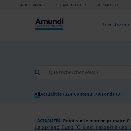
Aller au contenu principal
LE GROUPE AMUNDI
RESEARCH CENTER
JOURNALISTES
Investisseur
All
Actualités
(324)
Contenu
(70)
Fonds
(3)
Point sur le marché primaire € -
ACTUALITÉS
Le spread Euro IG s'est resserré ces 