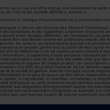
d'investissement ou un service financier, juridique, fis
nt en aucun cas une offre d’achat, une sollicitation de vente 
vendre des titres ou d’autres instruments financiers. L
u de l’une de ses sociétés affiliées (« Amundi »).

site proviennent d’Amundi Canada ou de sources consi
Canada. Amundi Canada n’a pas vérifié indépendamment
ioreront la stratégie d’investissement ou la performance d’un
d’enquête à son égard. Ni Amundi Canada, ni ses société
administrateurs, dirigeants, mandataires, employés ni 
tistiques ci-dessus sont fournies afin d’éclairer l’investisseur
ni ne déclarent, implicitement ou explicitement, que les
r des estimations et des hypothèses subjectives et peuvent av
est exacte, complète ou à jour. Amundi Canada décline t
aboutir à des résultats différents ; en conséquence, ces prév
informations contenues sur ce site web.
uraient être considérées comme des prédictions exactes des év
garantie. Par ailleurs, les performances passées ne constitue
investisseurs peuvent perdre tout ou partie de leur capital ini
Les informations ne visent pas à être distribuées ni à ê
nel afin de déterminer si un tel investissement convient à leur
entité dans une juridiction où cette distribution ou utilis
 informations. Il appartient à toute personne intéressée par 
réglementation applicables, ou qui imposerait à Amundi
 cette souscription avec les lois dont elle relève ainsi que de
l’obligation de se conformer aux obligations d’inscripti
ementaires en vigueur de chaque produit. Les souscriptions s
juridictions.
mations Clés (DIC) du produit concerné, de ses derniers rappo
l de la société de gestion. Amundi n’accepte aucune responsab
Les informations ne peuvent, sans l'autorisation écrite
s informations et ne peut en aucun cas être tenue responsable p
copiées, reproduites, modifiées ou distribuées à une ti
 copiées, ni reproduites, ni modifiées, ni traduites, ni distrib
quelque pays que ce soit.
te distribution ou cette utilisation serait contraire aux disp
former aux obligations d’enregistrement auprès des autorités 
eront pas nécessairement enregistrés ou autorisés à la commer
L'investissement comporte des risques. Les performanc
ations vous sont fournies à partir de sources qu’Amundi consid
n'indiquent les rendements futurs. La valeur d'un inve
mobilière ou un produit financier peut fluctuer en rais
marché, des prévisions économiques, du marché boursie
tendances économiques.