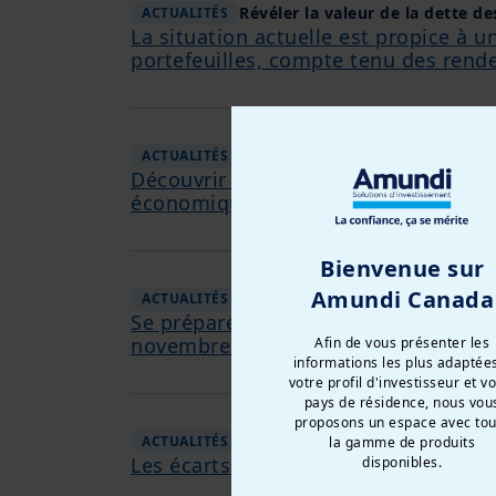
Révéler la valeur de la dette d
ACTUALITÉS
La situation actuelle est propice à 
portefeuilles, compte tenu des rend
Banques centrales : divergence
ACTUALITÉS
Découvrir les opportunités potentiel
économiques entre les pays.
Bienvenue sur
Amundi Canada
Présidentielle américaine : u
ACTUALITÉS
Se préparer à la volatilité des marc
novembre. Explorer les opportunités
Afin de vous présenter les
informations les plus adaptée
votre profil d'investisseur et v
pays de résidence, nous vou
proposons un espace avec tou
Point sur le marché primaire € 
ACTUALITÉS
la gamme de produits
Les écarts se sont resserrés ces dern
disponibles.