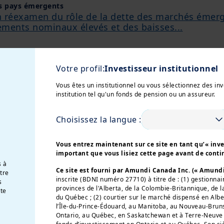
es pays émergents
un réexamen du rôle de la dette des marchés émerg
ements nominaux élevés et des baisses...
Votre profil:
Investisseur institutionnel
s en perspective
les en matière d'obligations et d'actions, compte t
Vous êtes un institutionnel ou vous sélectionnez des i
institution tel qu'un fonds de pension ou un assureur.
Choisissez la langue :
ne campagne électorale mouvementée en vue
hés dans la perspective d'une nouvelle confrontati
Vous entrez maintenant sur ce site en tant qu’« inves
important que vous lisiez cette page avant de conti
 mondiales dans un contexte de divergences géop
s à
Ce site est fourni par Amundi Canada Inc. (« Amund
otre
inscrite (BDNI numéro 27710) à titre de : (1) gestionnai
s
provinces de l'Alberta, de la Colombie-Britannique, de l
te
du Québec ; (2) courtier sur le marché dispensé en Alb
- mai 2024
l’Île-du-Prince-Édouard, au Manitoba, au Nouveau-Brun
ières semaines après s'être élargis de la mi-mars à
Ontario, au Québec, en Saskatchewan et à Terre-Neuve e